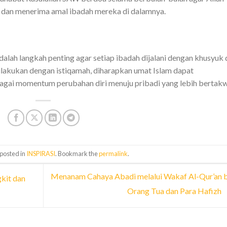
an menerima amal ibadah mereka di dalamnya.
lah langkah penting agar setiap ibadah dijalani dengan khusyuk 
ilakukan dengan istiqamah, diharapkan umat Islam dapat
ai momentum perubahan diri menuju pribadi yang lebih bertakw
 posted in
INSPIRASI
. Bookmark the
permalink
.
Menanam Cahaya Abadi melalui Wakaf Al-Qur’an 
kit dan
Orang Tua dan Para Hafizh