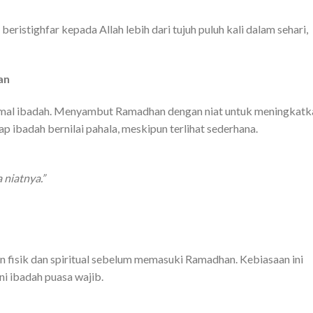
ristighfar kepada Allah lebih dari tujuh puluh kali dalam sehari,
an
 amal ibadah. Menyambut Ramadhan dengan niat untuk meningkatk
p ibadah bernilai pahala, meskipun terlihat sederhana.
 niatnya.”
an fisik dan spiritual sebelum memasuki Ramadhan. Kebiasaan ini
ni ibadah puasa wajib.