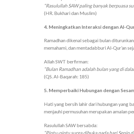
“Rasulullah SAW paling banyak berpuasa sun
(HR. Bukhari dan Muslim)
4. Meningkatkan Interaksi dengan Al-Qu
Ramadhan dikenal sebagai bulan diturunkan
memahami, dan mentadabburi Al-Qur’an seja
Allah SWT berfirman:
“Bulan Ramadhan adalah bulan yang di dala
(QS. Al-Baqarah: 185)
5. Memperbaiki Hubungan dengan Sesa
Hati yang bersih lahir dari hubungan yang b
menjauhi permusuhan merupakan amalan pe
Rasulullah SAW bersabda:
“Pintu-pintu surga dibuka pada hari Senin 