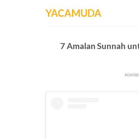
Skip
YACAMUDA
to
content
7 Amalan Sunnah u
POSTE