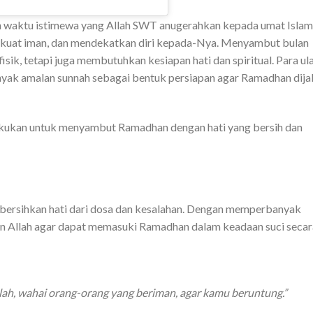
h waktu istimewa yang Allah SWT anugerahkan kepada umat Islam
kuat iman, dan mendekatkan diri kepada-Nya. Menyambut bulan
fisik, tetapi juga membutuhkan kesiapan hati dan spiritual. Para u
ak amalan sunnah sebagai bentuk persiapan agar Ramadhan dijal
lakukan untuk menyambut Ramadhan dengan hati yang bersih dan
ersihkan hati dari dosa dan kesalahan. Dengan memperbanyak
n Allah agar dapat memasuki Ramadhan dalam keadaan suci secar
lah, wahai orang-orang yang beriman, agar kamu beruntung.”