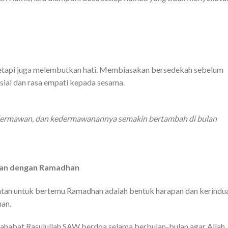
tetapi juga melembutkan hati. Membiasakan bersedekah sebelum
al dan rasa empati kepada sesama.
 dermawan, dan kedermawanannya semakin bertambah di bulan
kan dengan Ramadhan
atan untuk bertemu Ramadhan adalah bentuk harapan dan kerindu
an.
ahabat Rasulullah SAW berdoa selama berbulan-bulan agar Allah