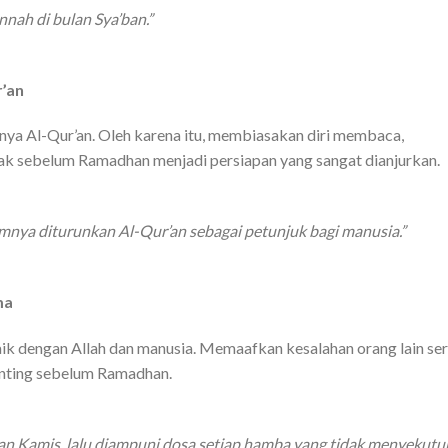
nah di bulan Sya’ban.”
r’an
nya Al-Qur’an. Oleh karena itu, membiasakan diri membaca,
k sebelum Ramadhan menjadi persiapan yang sangat dianjurkan.
mnya diturunkan Al-Qur’an sebagai petunjuk bagi manusia.”
ma
aik dengan Allah dan manusia. Memaafkan kesalahan orang lain ser
nting sebelum Ramadhan.
dan Kamis, lalu diampuni dosa setiap hamba yang tidak menyekut