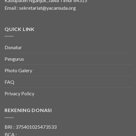
Kabupaten Nganjuk, Jawa Timur 64315
Email :
sekretariat@yacamuda.org
QUICK LINK
Donatur
Pengurus
Photo Galery
FAQ
Privacy Policy
REKENING DONASI
BRI : 375401025473533
BCA :