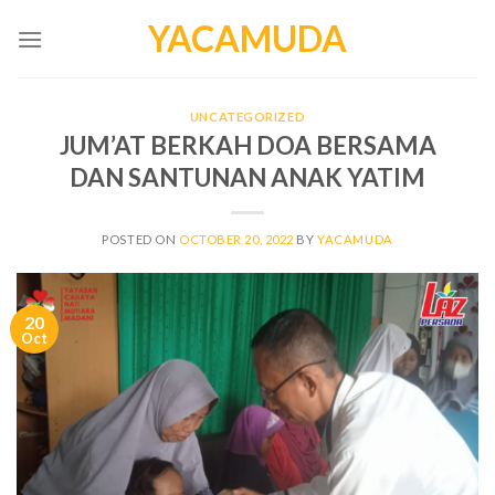
Skip
YACAMUDA
to
content
UNCATEGORIZED
JUM’AT BERKAH DOA BERSAMA
DAN SANTUNAN ANAK YATIM
POSTED ON
OCTOBER 20, 2022
BY
YACAMUDA
20
Oct