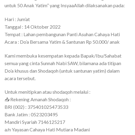
untuk 50 Anak Yatim” yang InsyaaAllah dilaksanakan pada:
Hari : Jum’at
Tanggal : 14 Oktober 2022
Tempat : Lahan pembangunan Panti Asuhan Cahaya Hati
Acara : Do’a Bersama Yatim & Santunan Rp 50.000/ anak
Kami membuka kesempatan kepada Bapak/Ibu/Sahabat
semua yang cinta Sunnah Nabi SAW, bilamana ada titipan
Do’a khusus dan Shodaqoh (untuk santunan yatim) dalam
acara tersebut.
Untuk menitipkan atau shodaqoh melalui :
📥 Rekening Amanah Shodaqoh :
BRI (002) : 375401025473533
Bank Jatim : 0523203495
Mandiri Syariah 7146125217
a/n Yayasan Cahaya Hati Mutiara Madani