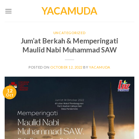
Skip
YACAMUDA
to
content
UNCATEGORIZED
Jum’at Berkah & Memperingati
Maulid Nabi Muhammad SAW
POSTED ON
OCTOBER 12, 2022
BY
YACAMUDA
12
Oct