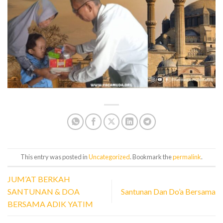
This entry was posted in
Uncategorized
. Bookmark the
permalink
.
JUM’AT BERKAH
SANTUNAN & DOA
Santunan Dan Do’a Bersama
BERSAMA ADIK YATIM