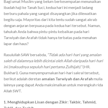
Bagi umat Muslim yang belum berkesempatan menunaikan
ibadah haji ke Tanah Suci, kedua hari ini menjadi ladang
berburu pahala yang sangat disayangkan jika dilewatkan
begitu saja. Mayoritas dari kita tentu sudah sangat akrab
dengan anjuran berpuasa pada kedua hari tersebut. Namun,
tahukah Anda bahwa pintu-pintu kebaikan pada hari
Tarwiyah dan Arafah tidak hanya terbatas pada menahan
lapar dan haus?
Rasulullah SAW bersabda,
“Tidak ada hari-hari yang amalan
saleh di dalamnya lebih dicintai oleh Allah daripada hari-hari
ini (maksudnya sepuluh hari pertama Zulhijah).”
(HR.
Bukhari). Guna menyempurnakan hari-hari sakral tersebut,
berikut adalah deretan
amalan Tarwiyah dan Arafah
mulia
lainnya yang dapat Anda maksimalkan untuk merengkuh rida
Allah SWT.
1. Menghidupkan Lisan dengan Zikir: Takbir, Tahmid,
Tahlil, dan Tasbih