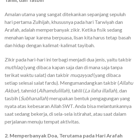
Amalan utama yang sangat ditekankan sepanjang sepuluh
hari pertama Zulhijah, khususnya pada hari Tarwiyah dan
Arafah, adalah memperbanyak zikir. Ketika fisik sedang
menahan lapar karena berpuasa, lisan kita harus tetap basah
dan hidup dengan kalimat-kalimat tayibah.
Zikir pada hari-hari ini terbagi menjadi dua jenis, yaitu takbir
muthlaq
(yang dibaca kapan saja dan di mana saja tanpa
terikat waktu salat) dan takbir
muqayyad
(yang dibaca
setiap selesai salat fardu). Mengumandangkan takbir (
Allahu
Akbar
), tahmid (
Alhamdulillah
), tahlil (
La ilaha illallah
), dan
tasbih (
Subhanallah
) merupakan bentuk pengagungan yang
nyata atas kebesaran Allah SWT. Anda bisa melantunkannya
saat sedang bekerja, di sela-sela istirahat, atau saat dalam
perjalanan menuju tempat aktivitas.
2. Memperbanyak Doa, Terutama pada Hari Arafah