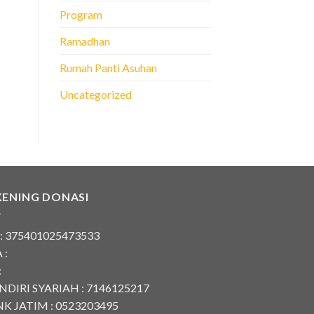
Program
Ramadhan
Rumah Panti Asuhan
Uncategorized
KENING DONASI
 : 375401025473533
 :
:
DIRI SYARIAH : 7146125217
K JATIM : 0523203495