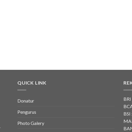
QUICK LINK
RE
BRI
Donatur
BCA
Pengurus
BSI 
MAN
Photo Galery
r
BAN