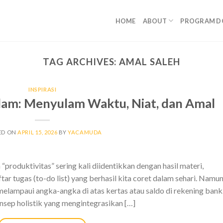
HOME
ABOUT
PROGRAM D
TAG ARCHIVES:
AMAL SALEH
INSPIRASI
slam: Menyulam Waktu, Niat, dan Amal
ED ON
APRIL 15, 2026
BY
YACAMUDA
“produktivitas” sering kali diidentikkan dengan hasil materi,
ar tugas (to-do list) yang berhasil kita coret dalam sehari. Namun
elampaui angka-angka di atas kertas atau saldo di rekening bank
nsep holistik yang mengintegrasikan […]