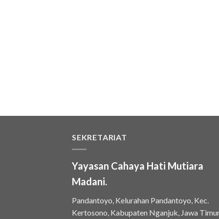
SEKRETARIAT
Yayasan Cahaya Hati Mutiara
Madani.
Pandantoyo, Kelurahan Pandantoyo, Kec.
Kertosono, Kabupaten Nganjuk, Jawa Timu