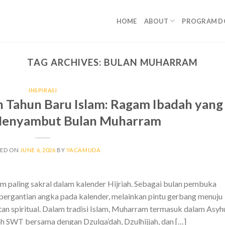
HOME
ABOUT
PROGRAM D
TAG ARCHIVES:
BULAN MUHARRAM
INSPIRASI
Tahun Baru Islam: Ragam Ibadah yang
Menyambut Bulan Muharram
TED ON
JUNE 6, 2026
BY
YACAMUDA
 paling sakral dalam kalender Hijriah. Sebagai bulan pembuka
pergantian angka pada kalender, melainkan pintu gerbang menuju
n spiritual. Dalam tradisi Islam, Muharram termasuk dalam Asyh
h SWT bersama dengan Dzulqa’dah, Dzulhijjah, dan […]