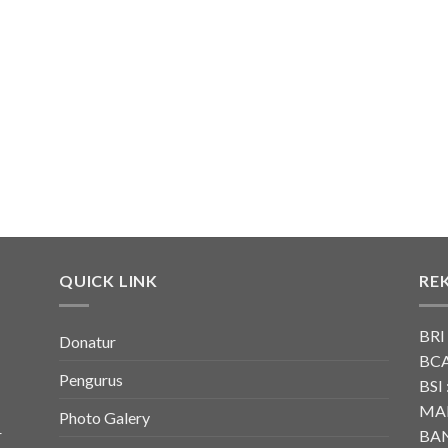
QUICK LINK
RE
BRI
Donatur
BCA
Pengurus
BSI 
MAN
Photo Galery
r
BAN