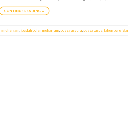
CONTINUE READING
→
an muharram
,
ibadah bulan muharram
,
puasa asyura
,
puasa tasua
,
tahun baru isl