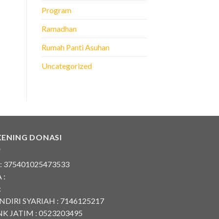
Program
Ramadhan
Rumah Panti Asuhan
Uncategorized
KENING DONASI
 : 375401025473533
 :
:
DIRI SYARIAH : 7146125217
K JATIM : 0523203495