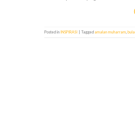
Posted in
INSPIRASI
|
Tagged
amalan muharram
,
bul