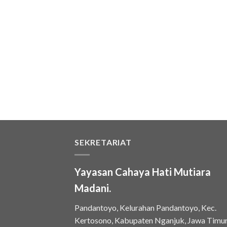
SEKRETARIAT
Yayasan Cahaya Hati Mutiara
Madani.
Pandantoyo, Kelurahan Pandantoyo, Kec.
Kertosono, Kabupaten Nganjuk, Jawa Timu