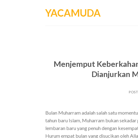
Skip
YACAMUDA
to
content
Menjemput Keberkahan 
Dianjurkan 
POS
Bulan Muharram adalah salah satu momentum
tahun baru Islam, Muharram bukan sekadar 
lembaran baru yang penuh dengan kesempata
Hurum empat bulan yang disucikan oleh Alla