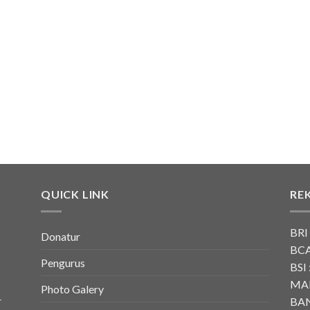
QUICK LINK
RE
BRI
Donatur
BCA
Pengurus
BSI 
MAN
Photo Galery
r
BAN