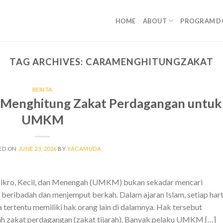
HOME
ABOUT
PROGRAM D
TAG ARCHIVES:
CARAMENGHITUNGZAKAT
BERITA
 Menghitung Zakat Perdagangan untuk
UMKM
ED ON
JUNE 23, 2026
BY
YACAMUDA
Mikro, Kecil, dan Menengah (UMKM) bukan sekadar mencari
a beribadah dan menjemput berkah. Dalam ajaran Islam, setiap har
 tertentu memiliki hak orang lain di dalamnya. Hak tersebut
alah zakat perdagangan (zakat tijarah). Banyak pelaku UMKM […]