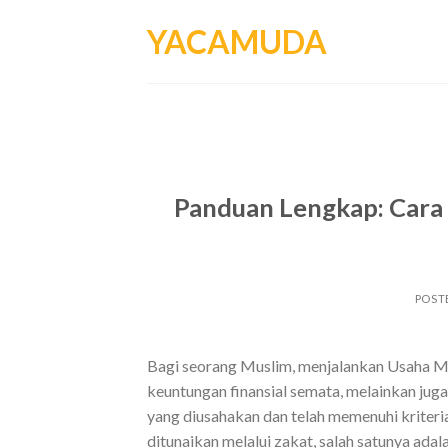
Skip
YACAMUDA
to
content
Panduan Lengkap: Cara
POST
Bagi seorang Muslim, menjalankan Usaha 
keuntungan finansial semata, melainkan jug
yang diusahakan dan telah memenuhi kriteria
ditunaikan melalui zakat, salah satunya ad