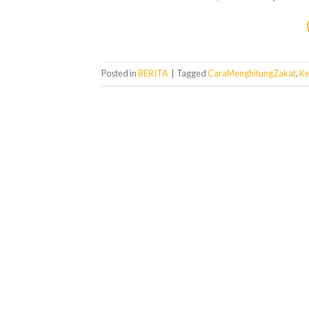
Posted in
BERITA
|
Tagged
CaraMenghitungZakat
,
Ke