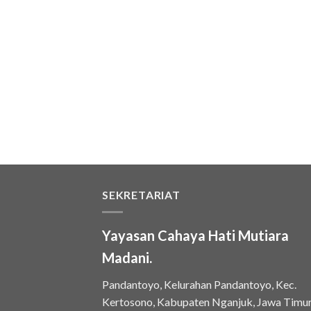
SEKRETARIAT
Yayasan Cahaya Hati Mutiara
Madani.
Pandantoyo, Kelurahan Pandantoyo, Kec.
Kertosono, Kabupaten Nganjuk, Jawa Timu