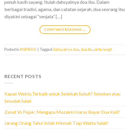
penuh kasih sayang. Itulah dahsyatnya doa ibu. Dalam
berbagai tradisi, agama, dan catatan sejarah, doa seorang ibu
diyakini sebagai “senjata” […]
CONTINUE READING
→
Posted in
INSPIRASI
|
Tagged
dahsyatnya doa
,
doa ibu
,
pintu langit
RECENT POSTS
Kapan Waktu Terbaik untuk Sedekah Subuh? Sebelum atau
Sesudah Salat
Zakat Vs Pajak: Mengapa Muzakki Harus Bayar Dua Kali?
Jarang Orang Tahu! Inilah Hikmah Tiap Waktu Salat!