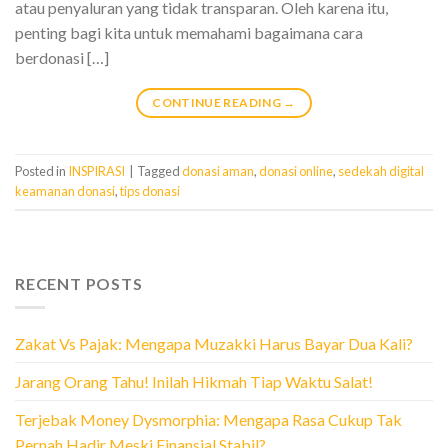
atau penyaluran yang tidak transparan. Oleh karena itu,
penting bagi kita untuk memahami bagaimana cara
berdonasi […]
CONTINUE READING
→
Posted in
INSPIRASI
|
Tagged
donasi aman
,
donasi online
,
sedekah digital
keamanan donasi
,
tips donasi
RECENT POSTS
Zakat Vs Pajak: Mengapa Muzakki Harus Bayar Dua Kali?
Jarang Orang Tahu! Inilah Hikmah Tiap Waktu Salat!
Terjebak Money Dysmorphia: Mengapa Rasa Cukup Tak
Pernah Hadir Meski Finansial Stabil?