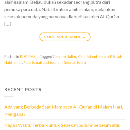
alaihissalam. Beliau bukan sekadar seorang putra dari
pemuka para nabi, Nabi Ibrahim alaihissalam, melainkan
sesosok pemuda yang namanya diabadikan oleh Al-Qur’an
[…]
CONTINUE READING
→
Posted in
INSPIRASI
|
Tagged
Ghulam Halim
,
Kisah Islami Inspiratif
,
Kisah
Nabi Ismail
,
Nabi Ismail alaihissalam
,
Sejarah Islam
RECENT POSTS
Ada yang Berbeda Saat Membaca Al-Qur’an di Malam Hari,
Mengapa?
Kapan Waktu Terbaik untuk Sedekah Subuh? Sebelum atau