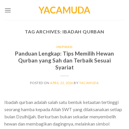
Skip
YACAMUDA
to
content
TAG ARCHIVES:
IBADAH QURBAN
INSPIRASI
Panduan Lengkap: Tips Memilih Hewan
Qurban yang Sah dan Terbaik Sesuai
Syariat
POSTED ON
APRIL 22, 2026
BY
YACAMUDA
Ibadah qurban adalah salah satu bentuk ketaatan tertinggi
seorang hamba kepada Allah SWT yang dilaksanakan setiap
bulan Dzulhijjah. Berkurban bukan sekadar menyembelih
hewan dan membagikan dagingnya, melainkan simbol