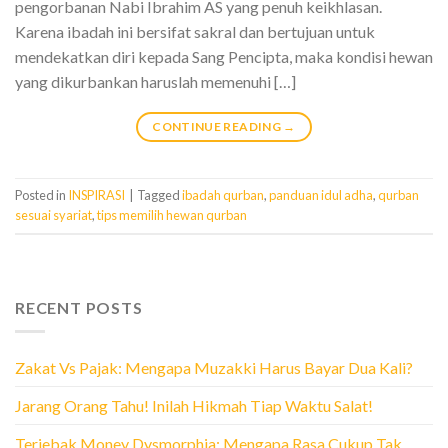
pengorbanan Nabi Ibrahim AS yang penuh keikhlasan.
Karena ibadah ini bersifat sakral dan bertujuan untuk
mendekatkan diri kepada Sang Pencipta, maka kondisi hewan
yang dikurbankan haruslah memenuhi […]
CONTINUE READING
→
Posted in
INSPIRASI
|
Tagged
ibadah qurban
,
panduan idul adha
,
qurban
sesuai syariat
,
tips memilih hewan qurban
RECENT POSTS
Zakat Vs Pajak: Mengapa Muzakki Harus Bayar Dua Kali?
Jarang Orang Tahu! Inilah Hikmah Tiap Waktu Salat!
Terjebak Money Dysmorphia: Mengapa Rasa Cukup Tak