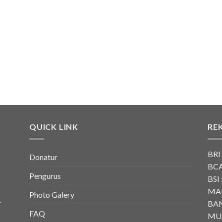
QUICK LINK
RE
BRI
Donatur
BCA
Pengurus
BSI 
MAN
Photo Galery
r
BAN
FAQ
MU