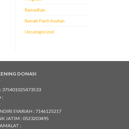
Ramadhan
Rumah Panti Asuhan
Uncategorized
KENING DONASI
 : 375401025473533
 :
:
DIRI SYARIAH : 7146125217
K JATIM : 0523203495
AMALAT :