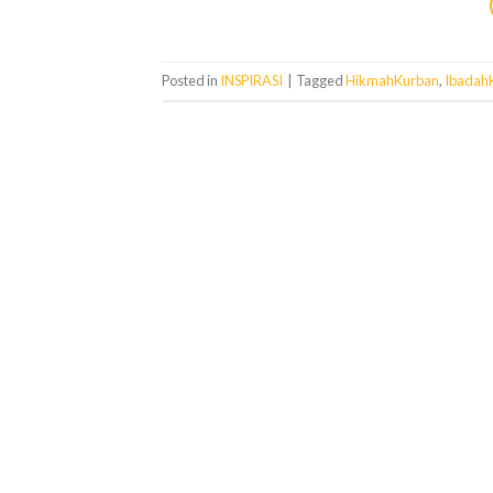
Posted in
INSPIRASI
|
Tagged
HikmahKurban
,
Ibadah