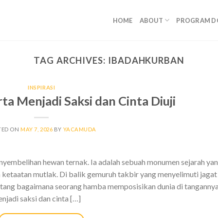
HOME
ABOUT
PROGRAM D
TAG ARCHIVES:
IBADAHKURBAN
INSPIRASI
ta Menjadi Saksi dan Cinta Diuji
TED ON
MAY 7, 2026
BY
YACAMUDA
enyembelihan hewan ternak. Ia adalah sebuah monumen sejarah ya
 ketaatan mutlak. Di balik gemuruh takbir yang menyelimuti jagat
ntang bagaimana seorang hamba memposisikan dunia di tangannya
enjadi saksi dan cinta […]