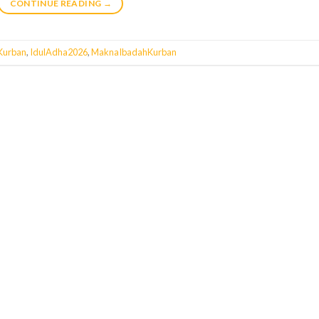
CONTINUE READING
→
Kurban
,
IdulAdha2026
,
MaknaIbadahKurban