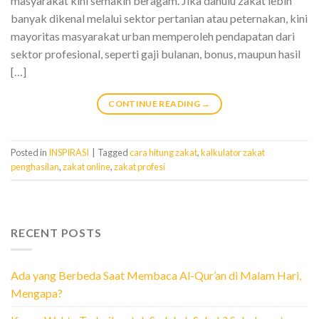
masyarakat kini semakin beragam. Jika dahulu zakat lebih
banyak dikenal melalui sektor pertanian atau peternakan, kini
mayoritas masyarakat urban memperoleh pendapatan dari
sektor profesional, seperti gaji bulanan, bonus, maupun hasil
[…]
CONTINUE READING
→
Posted in
INSPIRASI
|
Tagged
cara hitung zakat
,
kalkulator zakat
penghasilan
,
zakat online
,
zakat profesi
RECENT POSTS
Ada yang Berbeda Saat Membaca Al-Qur’an di Malam Hari,
Mengapa?