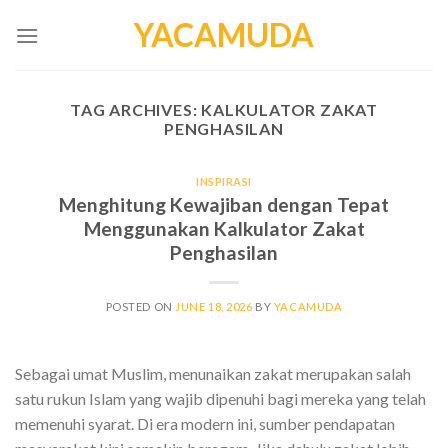
Skip
YACAMUDA
to
content
TAG ARCHIVES:
KALKULATOR ZAKAT
PENGHASILAN
INSPIRASI
Menghitung Kewajiban dengan Tepat
Menggunakan Kalkulator Zakat
Penghasilan
POSTED ON
JUNE 18, 2026
BY
YACAMUDA
Sebagai umat Muslim, menunaikan zakat merupakan salah
satu rukun Islam yang wajib dipenuhi bagi mereka yang telah
memenuhi syarat. Di era modern ini, sumber pendapatan