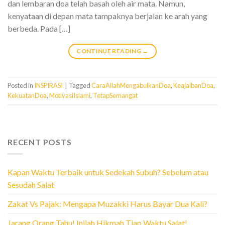
dan lembaran doa telah basah oleh air mata. Namun,
kenyataan di depan mata tampaknya berjalan ke arah yang
berbeda. Pada […]
CONTINUE READING
→
Posted in
INSPIRASI
|
Tagged
CaraAllahMengabulkanDoa
,
KeajaibanDoa
,
KekuatanDoa
,
MotivasiIslami
,
TetapSemangat
RECENT POSTS
Kapan Waktu Terbaik untuk Sedekah Subuh? Sebelum atau
Sesudah Salat
Zakat Vs Pajak: Mengapa Muzakki Harus Bayar Dua Kali?
Jarang Orang Tahu! Inilah Hikmah Tiap Waktu Salat!