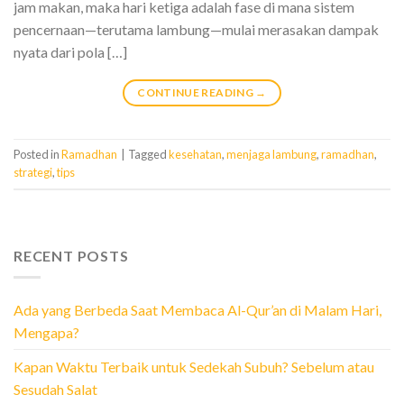
jam makan, maka hari ketiga adalah fase di mana sistem
pencernaan—terutama lambung—mulai merasakan dampak
nyata dari pola […]
CONTINUE READING
→
Posted in
Ramadhan
|
Tagged
kesehatan
,
menjaga lambung
,
ramadhan
,
strategi
,
tips
RECENT POSTS
Ada yang Berbeda Saat Membaca Al-Qur’an di Malam Hari,
Mengapa?
Kapan Waktu Terbaik untuk Sedekah Subuh? Sebelum atau
Sesudah Salat