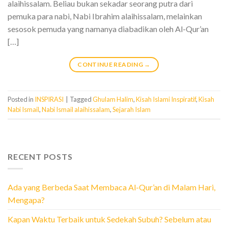
alaihissalam. Beliau bukan sekadar seorang putra dari
pemuka para nabi, Nabi Ibrahim alaihissalam, melainkan
sesosok pemuda yang namanya diabadikan oleh Al-Qur’an
[…]
CONTINUE READING
→
Posted in
INSPIRASI
|
Tagged
Ghulam Halim
,
Kisah Islami Inspiratif
,
Kisah
Nabi Ismail
,
Nabi Ismail alaihissalam
,
Sejarah Islam
RECENT POSTS
Ada yang Berbeda Saat Membaca Al-Qur’an di Malam Hari,
Mengapa?
Kapan Waktu Terbaik untuk Sedekah Subuh? Sebelum atau