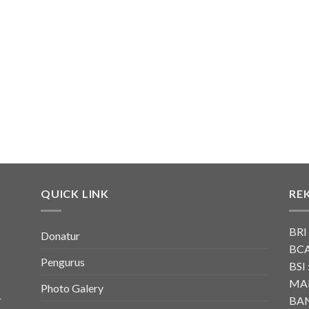
QUICK LINK
RE
BRI
Donatur
BCA
Pengurus
BSI 
MAN
Photo Galery
r
BAN