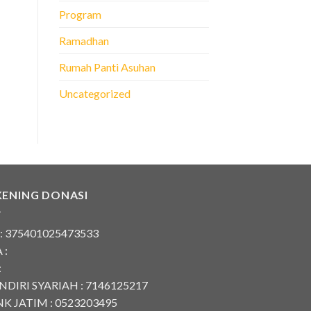
Program
Ramadhan
Rumah Panti Asuhan
Uncategorized
KENING DONASI
 : 375401025473533
 :
:
DIRI SYARIAH : 7146125217
K JATIM : 0523203495