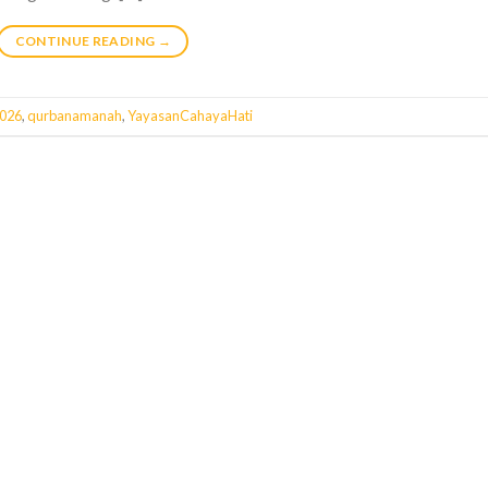
CONTINUE READING
→
026
,
qurbanamanah
,
YayasanCahayaHati