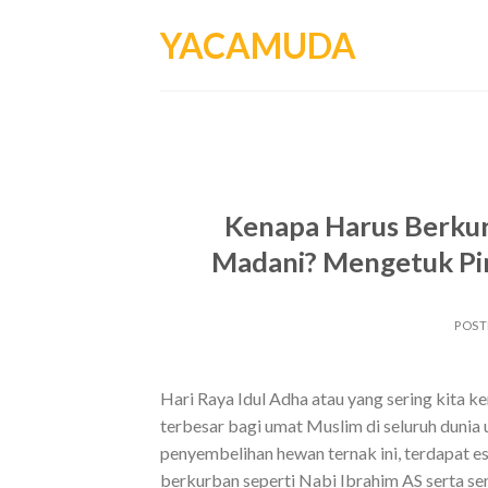
Skip
YACAMUDA
to
content
Kenapa Harus Berkur
Madani? Mengetuk Pin
POS
Hari Raya Idul Adha atau yang sering kita
terbesar bagi umat Muslim di seluruh dunia
penyembelihan hewan ternak ini, terdapat es
berkurban seperti Nabi Ibrahim AS serta s