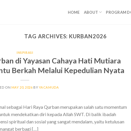
HOME
ABOUT
PROGRAM D
TAG ARCHIVES:
KURBAN2026
INSPIRASI
ban di Yayasan Cahaya Hati Mutiara
tu Berkah Melalui Kepedulian Nyata
TED ON
MAY 20, 2026
BY
YACAMUDA
 kenal sebagai Hari Raya Qurban merupakan salah satu momentum
 untuk mendekatkan diri kepada Allah SWT. Di balik ibadah
ensi spiritual dan sosial yang sangat mendalam, yaitu ketulusan
emangat berbagi […]