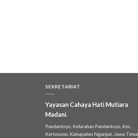
SEKRETARIAT
Yayasan Cahaya Hati Mutiara
Madani.
Pandantoyo, Kelurahan Pandantoyo, Kec.
Kertosono, Kabupaten Nganjuk, Jawa Timu