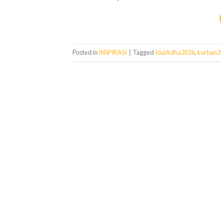
Posted in
INSPIRASI
|
Tagged
IdulAdha2026
,
kurban2