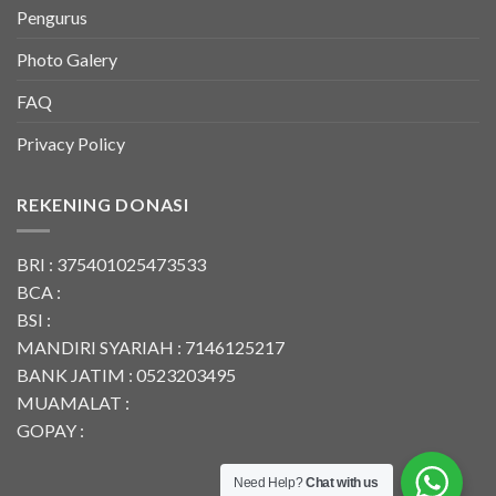
Pengurus
Photo Galery
FAQ
Privacy Policy
REKENING DONASI
BRI : 375401025473533
BCA :
BSI :
MANDIRI SYARIAH : 7146125217
BANK JATIM : 0523203495
MUAMALAT :
GOPAY :
Need Help?
Chat with us