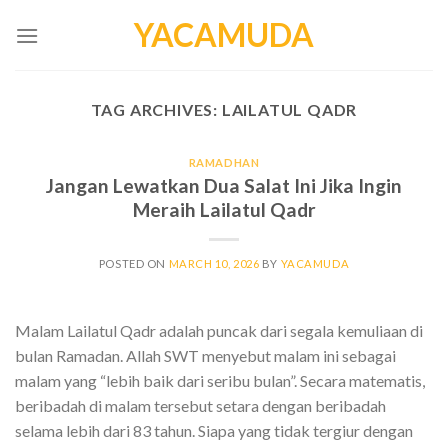
Skip
YACAMUDA
to
content
TAG ARCHIVES:
LAILATUL QADR
RAMADHAN
Jangan Lewatkan Dua Salat Ini Jika Ingin
Meraih Lailatul Qadr
POSTED ON
MARCH 10, 2026
BY
YACAMUDA
Malam Lailatul Qadr adalah puncak dari segala kemuliaan di
bulan Ramadan. Allah SWT menyebut malam ini sebagai
malam yang “lebih baik dari seribu bulan”. Secara matematis,
beribadah di malam tersebut setara dengan beribadah
selama lebih dari 83 tahun. Siapa yang tidak tergiur dengan