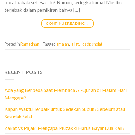
obral pahala sebesar itu? Namun, seringkali umat Muslim
terjebak dalam pemikiran bahwa […]
CONTINUE READING
→
Posted in
Ramadhan
|
Tagged
amalan
,
lailatul qadr
,
sholat
RECENT POSTS
Ada yang Berbeda Saat Membaca Al-Qur’an di Malam Hari,
Mengapa?
Kapan Waktu Terbaik untuk Sedekah Subuh? Sebelum atau
Sesudah Salat
Zakat Vs Pajak: Mengapa Muzakki Harus Bayar Dua Kali?