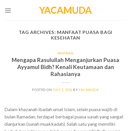
Skip
YACAMUDA
to
content
TAG ARCHIVES:
MANFAAT PUASA BAGI
KESEHATAN
INSPIRASI
Mengapa Rasulullah Menganjurkan Puasa
Ayyamul Bidh? Kenali Keutamaan dan
Rahasianya
POSTED ON
JULY 2, 2026
BY
YACAMUDA
Dalam khazanah ibadah umat Islam, selain puasa wajib di
bulan Ramadan, terdapat berbagai puasa sunah yang sangat
dianjurkan (sunah muakkadah). Salah satu yang memiliki