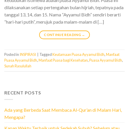
kedudukan istimewa adalah puasa Ayyamul Bidh. Puasa ini
dilaksanakan setiap pertengahan bulan hijriah, tepatnya pada
tanggal 13, 14, dan 15. Nama “Ayyamul Bidh” sendiri berarti
“hari-hari putih”, merujuk pada malam-malam di […]
CONTINUE READING
→
Posted in
INSPIRASI
|
Tagged
Keutamaan Puasa Ayyamul Bidh
,
Manfaat
Puasa Ayyamul Bidh
,
Manfaat Puasa bagi Kesehatan
,
Puasa Ayyamul Bidh
,
Sunah Rasulullah
RECENT POSTS
Ada yang Berbeda Saat Membaca Al-Qur’an di Malam Hari,
Mengapa?
Kapan Waktu Terbaik untuk Sedekah Subuh? Sebelum atau