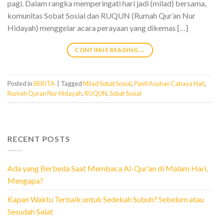
pagi. Dalam rangka memperingati hari jadi (milad) bersama,
komunitas Sobat Sosial dan RUQUN (Rumah Qur’an Nur
Hidayah) menggelar acara perayaan yang dikemas […]
CONTINUE READING
→
Posted in
BERITA
|
Tagged
Milad Sobat Sosial
,
Panti Asuhan Cahaya Hati
,
Rumah Quran Nur Hidayah
,
RUQUN
,
Sobat Sosial
RECENT POSTS
Ada yang Berbeda Saat Membaca Al-Qur’an di Malam Hari,
Mengapa?
Kapan Waktu Terbaik untuk Sedekah Subuh? Sebelum atau
Sesudah Salat