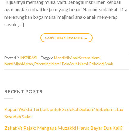
Tujuannya memang mulia, yaitu sebagai instrumen kendali
agar anak kembali ke jalur yang benar. Namun, sudahkah kita
merenungkan bagaimana imajinasi anak-anak menyerap
sosok […]
CONTINUE READING
→
Posted in
INSPIRASI
|
Tagged
MendidikAnakSecaraIslami
,
NantiAllahMarah
,
ParentingIslami
,
PolaAsuhIslami
,
PsikologiAnak
RECENT POSTS
Kapan Waktu Terbaik untuk Sedekah Subuh? Sebelum atau
Sesudah Salat
Zakat Vs Pajak: Mengapa Muzakki Harus Bayar Dua Kali?