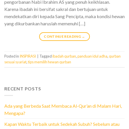
pengorbanan Nabi Ibrahim AS yang penuh keikhlasan.
Karena ibadah ini bersifat sakral dan bertujuan untuk
mendekatkan diri kepada Sang Pencipta, maka kondisi hewan
yang dikurbankan haruslah memenuhi […]
CONTINUE READING
→
Posted in
INSPIRASI
|
Tagged
ibadah qurban
,
panduan idul adha
,
qurban
sesuai syariat
,
tips memilih hewan qurban
RECENT POSTS
Ada yang Berbeda Saat Membaca Al-Qur’an di Malam Hari,
Mengapa?
Kapan Waktu Terbaik untuk Sedekah Subuh? Sebelum atau