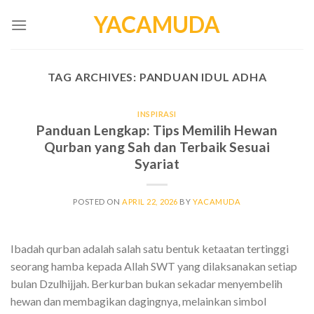
Skip
YACAMUDA
to
content
TAG ARCHIVES:
PANDUAN IDUL ADHA
INSPIRASI
Panduan Lengkap: Tips Memilih Hewan
Qurban yang Sah dan Terbaik Sesuai
Syariat
POSTED ON
APRIL 22, 2026
BY
YACAMUDA
Ibadah qurban adalah salah satu bentuk ketaatan tertinggi
seorang hamba kepada Allah SWT yang dilaksanakan setiap
bulan Dzulhijjah. Berkurban bukan sekadar menyembelih
hewan dan membagikan dagingnya, melainkan simbol