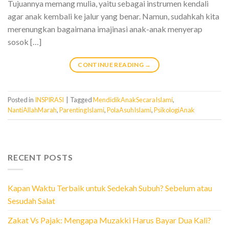
Tujuannya memang mulia, yaitu sebagai instrumen kendali
agar anak kembali ke jalur yang benar. Namun, sudahkah kita
merenungkan bagaimana imajinasi anak-anak menyerap
sosok […]
CONTINUE READING
→
Posted in
INSPIRASI
|
Tagged
MendidikAnakSecaraIslami
,
NantiAllahMarah
,
ParentingIslami
,
PolaAsuhIslami
,
PsikologiAnak
RECENT POSTS
Kapan Waktu Terbaik untuk Sedekah Subuh? Sebelum atau
Sesudah Salat
Zakat Vs Pajak: Mengapa Muzakki Harus Bayar Dua Kali?