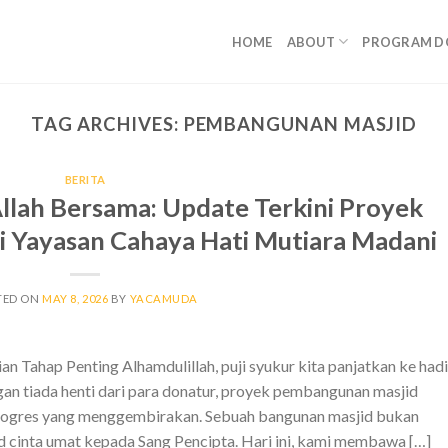
HOME
ABOUT
PROGRAM D
TAG ARCHIVES:
PEMBANGUNAN MASJID
BERITA
ah Bersama: Update Terkini Proyek
 Yayasan Cahaya Hati Mutiara Madani
TED ON
MAY 8, 2026
BY
YACAMUDA
ahap Penting Alhamdulillah, puji syukur kita panjatkan ke hadi
an tiada henti dari para donatur, proyek pembangunan masjid
 progres yang menggembirakan. Sebuah bangunan masjid bukan
d cinta umat kepada Sang Pencipta. Hari ini, kami membawa […]