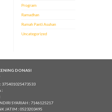
Program
Ramadhan
Rumah Panti Asuhan
Uncategorized
KENING DONASI
 : 375401025473533
 :
:
DIRI SYARIAH : 7146125217
K JATIM : 0523203495