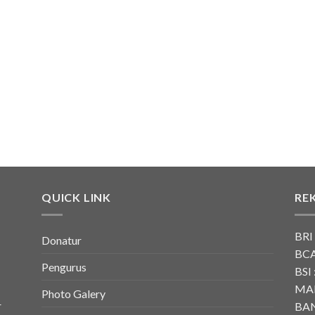
QUICK LINK
RE
BRI
Donatur
BCA
Pengurus
BSI 
MAN
Photo Galery
r
BAN