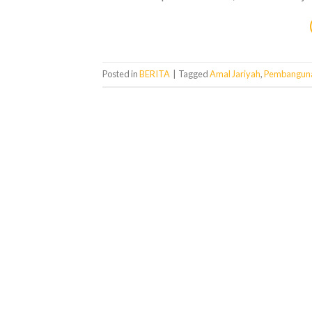
Posted in
BERITA
|
Tagged
Amal Jariyah
,
Pembanguna