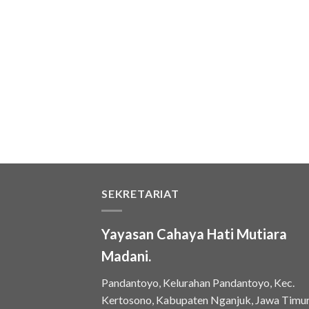
SEKRETARIAT
Yayasan Cahaya Hati Mutiara
Madani.
Pandantoyo, Kelurahan Pandantoyo, Kec.
Kertosono, Kabupaten Nganjuk, Jawa Timu