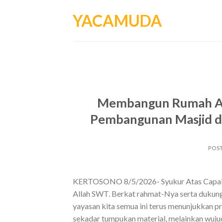
Skip
YACAMUDA
to
content
Membangun Rumah All
Pembangunan Masjid di
POS
KERTOSONO 8/5/2026- Syukur Atas Capaian T
Allah SWT. Berkat rahmat-Nya serta dukung
yayasan kita semua ini terus menunjukkan
sekadar tumpukan material, melainkan wuju