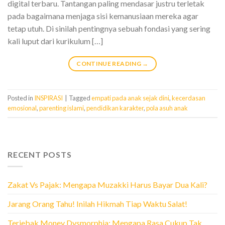
digital terbaru. Tantangan paling mendasar justru terletak
pada bagaimana menjaga sisi kemanusiaan mereka agar
tetap utuh. Di sinilah pentingnya sebuah fondasi yang sering
kali luput dari kurikulum […]
CONTINUE READING
→
Posted in
INSPIRASI
|
Tagged
empati pada anak sejak dini
,
kecerdasan
emosional
,
parenting islami
,
pendidikan karakter
,
pola asuh anak
RECENT POSTS
Zakat Vs Pajak: Mengapa Muzakki Harus Bayar Dua Kali?
Jarang Orang Tahu! Inilah Hikmah Tiap Waktu Salat!
Terjebak Money Dysmorphia: Mengapa Rasa Cukup Tak