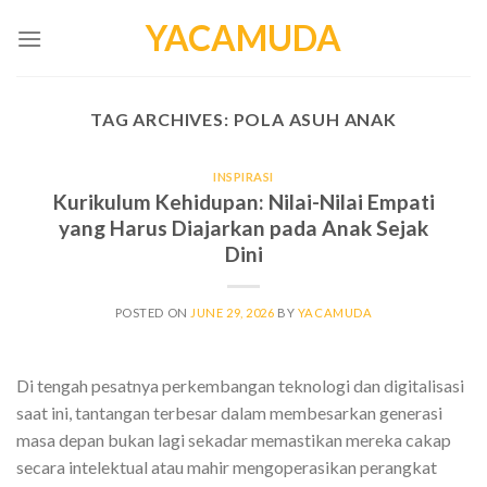
Skip
YACAMUDA
to
content
TAG ARCHIVES:
POLA ASUH ANAK
INSPIRASI
Kurikulum Kehidupan: Nilai-Nilai Empati
yang Harus Diajarkan pada Anak Sejak
Dini
POSTED ON
JUNE 29, 2026
BY
YACAMUDA
Di tengah pesatnya perkembangan teknologi dan digitalisasi
saat ini, tantangan terbesar dalam membesarkan generasi
masa depan bukan lagi sekadar memastikan mereka cakap
secara intelektual atau mahir mengoperasikan perangkat