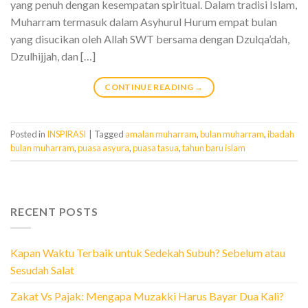
yang penuh dengan kesempatan spiritual. Dalam tradisi Islam,
Muharram termasuk dalam Asyhurul Hurum empat bulan
yang disucikan oleh Allah SWT bersama dengan Dzulqa’dah,
Dzulhijjah, dan […]
CONTINUE READING
→
Posted in
INSPIRASI
|
Tagged
amalan muharram
,
bulan muharram
,
ibadah
bulan muharram
,
puasa asyura
,
puasa tasua
,
tahun baru islam
RECENT POSTS
Kapan Waktu Terbaik untuk Sedekah Subuh? Sebelum atau
Sesudah Salat
Zakat Vs Pajak: Mengapa Muzakki Harus Bayar Dua Kali?