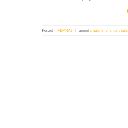
Posted in
INSPIRASI
|
Tagged
amalan muharram
,
bul