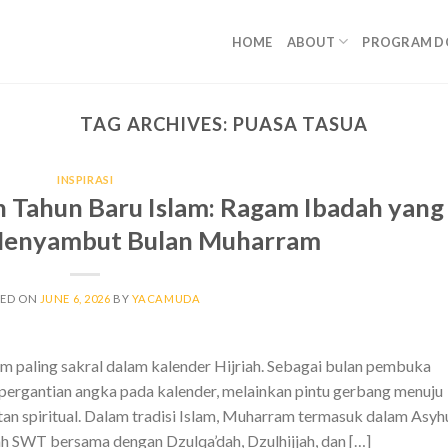
HOME
ABOUT
PROGRAM D
TAG ARCHIVES:
PUASA TASUA
INSPIRASI
Tahun Baru Islam: Ragam Ibadah yang
Menyambut Bulan Muharram
TED ON
JUNE 6, 2026
BY
YACAMUDA
 paling sakral dalam kalender Hijriah. Sebagai bulan pembuka
pergantian angka pada kalender, melainkan pintu gerbang menuju
n spiritual. Dalam tradisi Islam, Muharram termasuk dalam Asyh
h SWT bersama dengan Dzulqa’dah, Dzulhijjah, dan […]