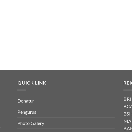
QUICK LINK
RE
BRI
Donatur
BCA
Pengurus
BSI 
MAN
Photo Galery
r
BAN