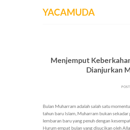
Skip
YACAMUDA
to
content
Menjemput Keberkahan 
Dianjurkan 
POS
Bulan Muharram adalah salah satu momentum
tahun baru Islam, Muharram bukan sekadar 
lembaran baru yang penuh dengan kesempata
Hurum empat bulan yang disucikan oleh Alla