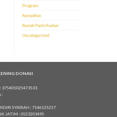
Program
Ramadhan
Rumah Panti Asuhan
Uncategorized
KENING DONASI
 : 375401025473533
 :
:
DIRI SYARIAH : 7146125217
K JATIM : 0523203495