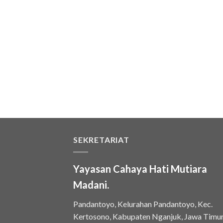
SEKRETARIAT
Yayasan Cahaya Hati Mutiara
Madani.
Pandantoyo, Kelurahan Pandantoyo, Kec.
Kertosono, Kabupaten Nganjuk, Jawa Timu