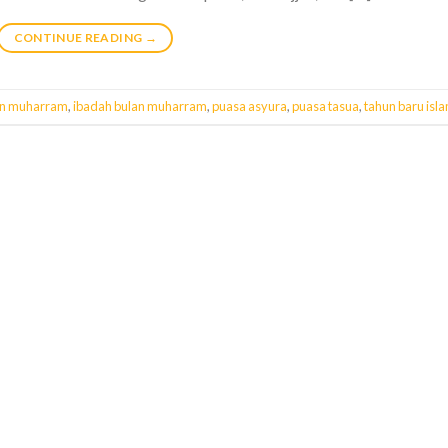
CONTINUE READING
→
an muharram
,
ibadah bulan muharram
,
puasa asyura
,
puasa tasua
,
tahun baru isl