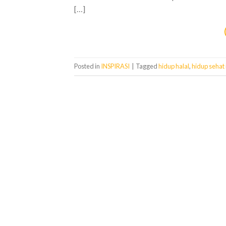
[…]
Posted in
INSPIRASI
|
Tagged
hidup halal
,
hidup sehat