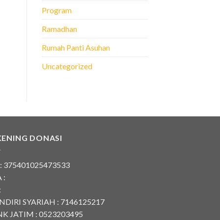
Program
Ramadhan
Rumah Panti Asuhan
Uncategorized
KENING DONASI
 : 375401025473533
 :
:
DIRI SYARIAH : 7146125217
K JATIM : 0523203495