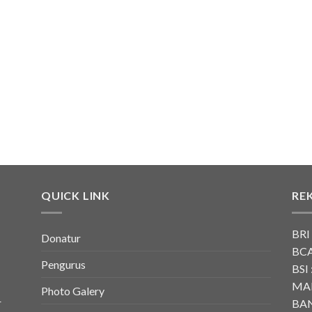
QUICK LINK
RE
BRI
Donatur
BCA
Pengurus
BSI 
MAN
Photo Galery
r
BAN