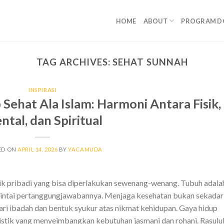
HOME
ABOUT
PROGRAM D
TAG ARCHIVES:
SEHAT SUNNAH
INSPIRASI
Sehat Ala Islam: Harmoni Antara Fisik,
tal, dan Spiritual
ED ON
APRIL 14, 2026
BY
YACAMUDA
ik pribadi yang bisa diperlakukan sewenang-wenang. Tubuh adala
mintai pertanggungjawabannya. Menjaga kesehatan bukan sekadar
ari ibadah dan bentuk syukur atas nikmat kehidupan. Gaya hidup
istik yang menyeimbangkan kebutuhan jasmani dan rohani. Rasulul