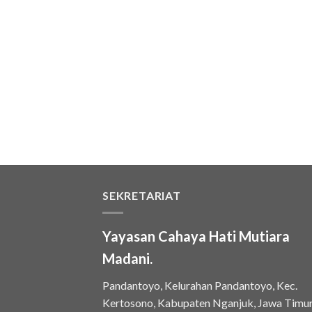
SEKRETARIAT
Yayasan Cahaya Hati Mutiara
Madani.
Pandantoyo, Kelurahan Pandantoyo, Kec.
Kertosono, Kabupaten Nganjuk, Jawa Timu