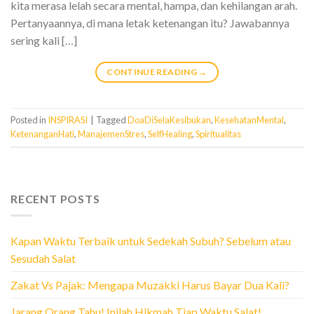
kita merasa lelah secara mental, hampa, dan kehilangan arah.
Pertanyaannya, di mana letak ketenangan itu? Jawabannya
sering kali […]
CONTINUE READING
→
Posted in
INSPIRASI
|
Tagged
DoaDiSelaKesibukan
,
KesehatanMental
,
KetenanganHati
,
ManajemenStres
,
SelfHealing
,
Spiritualitas
RECENT POSTS
Kapan Waktu Terbaik untuk Sedekah Subuh? Sebelum atau
Sesudah Salat
Zakat Vs Pajak: Mengapa Muzakki Harus Bayar Dua Kali?
Jarang Orang Tahu! Inilah Hikmah Tiap Waktu Salat!