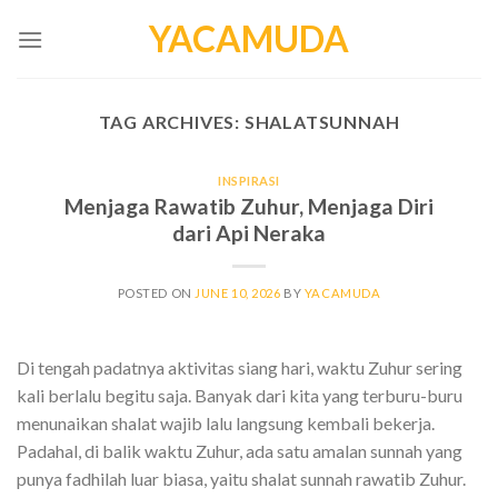
Skip
YACAMUDA
to
content
TAG ARCHIVES:
SHALATSUNNAH
INSPIRASI
Menjaga Rawatib Zuhur, Menjaga Diri
dari Api Neraka
POSTED ON
JUNE 10, 2026
BY
YACAMUDA
Di tengah padatnya aktivitas siang hari, waktu Zuhur sering
kali berlalu begitu saja. Banyak dari kita yang terburu-buru
menunaikan shalat wajib lalu langsung kembali bekerja.
Padahal, di balik waktu Zuhur, ada satu amalan sunnah yang
punya fadhilah luar biasa, yaitu shalat sunnah rawatib Zuhur.