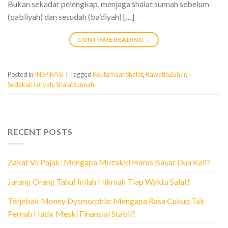
Bukan sekadar pelengkap, menjaga shalat sunnah sebelum
(qabliyah) dan sesudah (ba’diyah) […]
CONTINUE READING
→
Posted in
INSPIRASI
|
Tagged
KeutamaanShalat
,
RawatibZuhur
,
SedekahJariyah
,
ShalatSunnah
RECENT POSTS
Zakat Vs Pajak: Mengapa Muzakki Harus Bayar Dua Kali?
Jarang Orang Tahu! Inilah Hikmah Tiap Waktu Salat!
Terjebak Money Dysmorphia: Mengapa Rasa Cukup Tak
Pernah Hadir Meski Finansial Stabil?