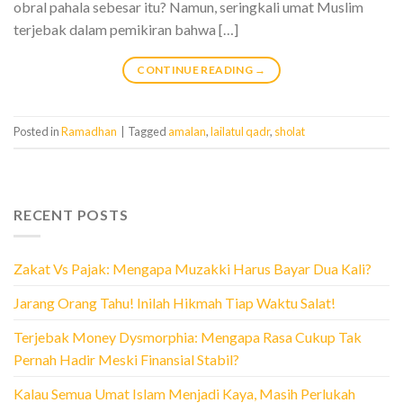
obral pahala sebesar itu? Namun, seringkali umat Muslim
terjebak dalam pemikiran bahwa […]
CONTINUE READING
→
Posted in
Ramadhan
|
Tagged
amalan
,
lailatul qadr
,
sholat
RECENT POSTS
Zakat Vs Pajak: Mengapa Muzakki Harus Bayar Dua Kali?
Jarang Orang Tahu! Inilah Hikmah Tiap Waktu Salat!
Terjebak Money Dysmorphia: Mengapa Rasa Cukup Tak
Pernah Hadir Meski Finansial Stabil?
Kalau Semua Umat Islam Menjadi Kaya, Masih Perlukah