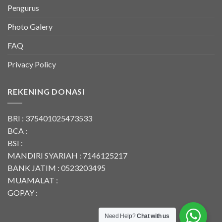
Pengurus
Photo Galery
FAQ
Privacy Policy
REKENING DONASI
BRI : 375401025473533
BCA :
BSI :
MANDIRI SYARIAH : 7146125217
BANK JATIM : 0523203495
MUAMALAT :
GOPAY :
Need Help?
Chat with us