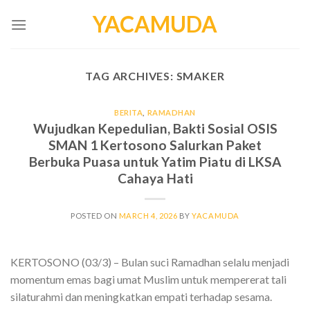
Skip
YACAMUDA
to
content
TAG ARCHIVES:
SMAKER
BERITA
,
RAMADHAN
Wujudkan Kepedulian, Bakti Sosial OSIS
SMAN 1 Kertosono Salurkan Paket
Berbuka Puasa untuk Yatim Piatu di LKSA
Cahaya Hati
POSTED ON
MARCH 4, 2026
BY
YACAMUDA
KERTOSONO (03/3) – Bulan suci Ramadhan selalu menjadi
momentum emas bagi umat Muslim untuk mempererat tali
silaturahmi dan meningkatkan empati terhadap sesama.