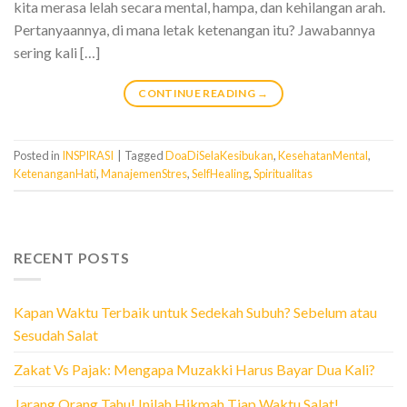
kita merasa lelah secara mental, hampa, dan kehilangan arah.
Pertanyaannya, di mana letak ketenangan itu? Jawabannya
sering kali […]
CONTINUE READING
→
Posted in
INSPIRASI
|
Tagged
DoaDiSelaKesibukan
,
KesehatanMental
,
KetenanganHati
,
ManajemenStres
,
SelfHealing
,
Spiritualitas
RECENT POSTS
Kapan Waktu Terbaik untuk Sedekah Subuh? Sebelum atau
Sesudah Salat
Zakat Vs Pajak: Mengapa Muzakki Harus Bayar Dua Kali?
Jarang Orang Tahu! Inilah Hikmah Tiap Waktu Salat!