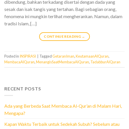
dibendung, bahkan terkadang disertai dengan dada yang
sesak dan isak tangis yang tertahan. Bagi sebagian orang,
fenomena ini mungkin terlihat mengherankan. Namun, dalam
tradisi Islam, […]
CONTINUE READING
→
Posted in
INSPIRASI
|
Tagged
GetaranIman
,
KeutamaanAlQuran
,
MembacaAlQuran
,
MenangisSaatMembacaAlQuran
,
TadabburAlQuran
RECENT POSTS
Ada yang Berbeda Saat Membaca Al-Qur’an di Malam Hari,
Mengapa?
Kapan Waktu Terbaik untuk Sedekah Subuh? Sebelum atau