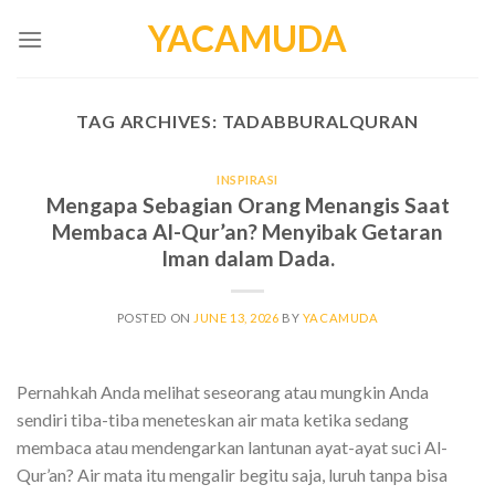
Skip
YACAMUDA
to
content
TAG ARCHIVES:
TADABBURALQURAN
INSPIRASI
Mengapa Sebagian Orang Menangis Saat
Membaca Al-Qur’an? Menyibak Getaran
Iman dalam Dada.
POSTED ON
JUNE 13, 2026
BY
YACAMUDA
Pernahkah Anda melihat seseorang atau mungkin Anda
sendiri tiba-tiba meneteskan air mata ketika sedang
membaca atau mendengarkan lantunan ayat-ayat suci Al-
Qur’an? Air mata itu mengalir begitu saja, luruh tanpa bisa