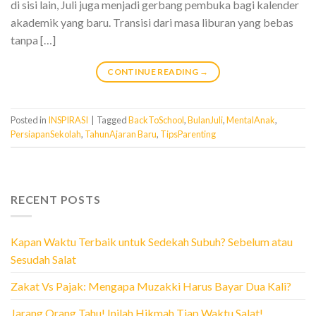
di sisi lain, Juli juga menjadi gerbang pembuka bagi kalender
akademik yang baru. Transisi dari masa liburan yang bebas
tanpa […]
CONTINUE READING
→
Posted in
INSPIRASI
|
Tagged
BackToSchool
,
BulanJuli
,
MentalAnak
,
PersiapanSekolah
,
TahunAjaran Baru
,
TipsParenting
RECENT POSTS
Kapan Waktu Terbaik untuk Sedekah Subuh? Sebelum atau
Sesudah Salat
Zakat Vs Pajak: Mengapa Muzakki Harus Bayar Dua Kali?
Jarang Orang Tahu! Inilah Hikmah Tiap Waktu Salat!