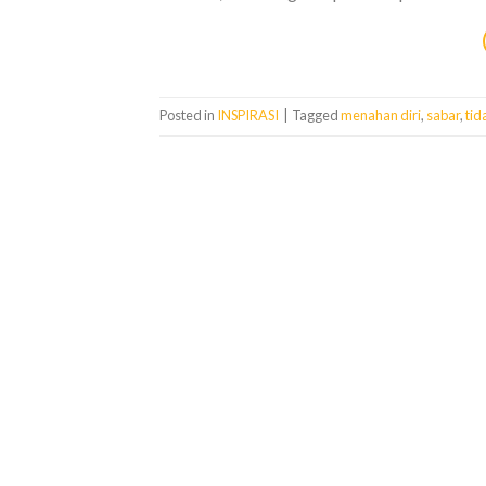
Posted in
INSPIRASI
|
Tagged
menahan diri
,
sabar
,
tid