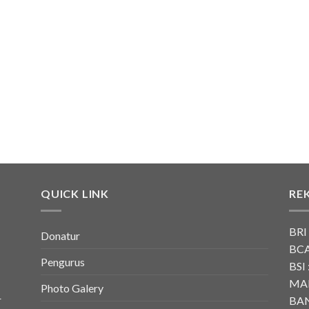
QUICK LINK
RE
BRI
Donatur
BCA
Pengurus
BSI 
MAN
Photo Galery
r
BAN