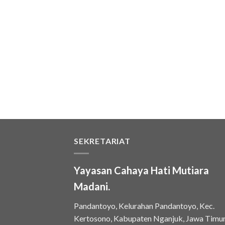
SEKRETARIAT
Yayasan Cahaya Hati Mutiara
Madani.
Pandantoyo, Kelurahan Pandantoyo, Kec.
Kertosono, Kabupaten Nganjuk, Jawa Timu