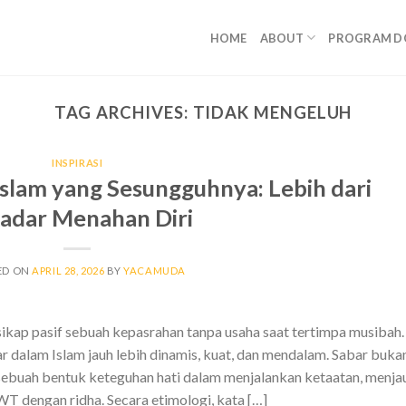
HOME
ABOUT
PROGRAM D
TAG ARCHIVES:
TIDAK MENGELUH
INSPIRASI
slam yang Sesungguhnya: Lebih dari
adar Menahan Diri
ED ON
APRIL 28, 2026
BY
YACAMUDA
ikap pasif sebuah kepasrahan tanpa usaha saat tertimpa musibah.
 dalam Islam jauh lebih dinamis, kuat, dan mendalam. Sabar buka
sebuah bentuk keteguhan hati dalam menjalankan ketaatan, menja
T dengan ridha. Secara etimologi, kata […]