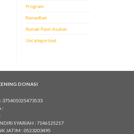
Program
Ramadhan
Rumah Panti Asuhan
Uncategorized
KENING DONASI
 : 375401025473533
 :
:
DIRI SYARIAH : 7146125217
K JATIM : 0523203495