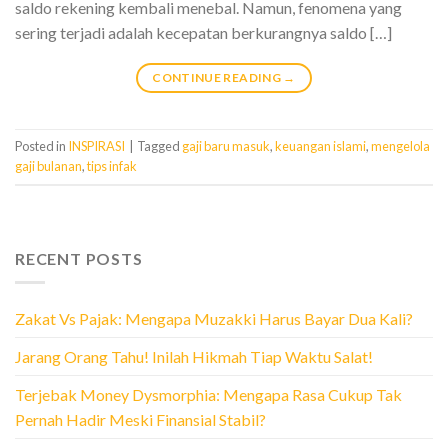
saldo rekening kembali menebal. Namun, fenomena yang
sering terjadi adalah kecepatan berkurangnya saldo […]
CONTINUE READING
→
Posted in
INSPIRASI
|
Tagged
gaji baru masuk
,
keuangan islami
,
mengelola
gaji bulanan
,
tips infak
RECENT POSTS
Zakat Vs Pajak: Mengapa Muzakki Harus Bayar Dua Kali?
Jarang Orang Tahu! Inilah Hikmah Tiap Waktu Salat!
Terjebak Money Dysmorphia: Mengapa Rasa Cukup Tak
Pernah Hadir Meski Finansial Stabil?