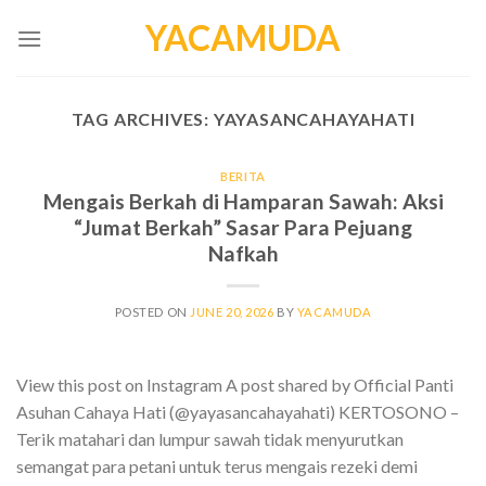
Skip
YACAMUDA
to
content
TAG ARCHIVES:
YAYASANCAHAYAHATI
BERITA
Mengais Berkah di Hamparan Sawah: Aksi
“Jumat Berkah” Sasar Para Pejuang
Nafkah
POSTED ON
JUNE 20, 2026
BY
YACAMUDA
View this post on Instagram A post shared by Official Panti
Asuhan Cahaya Hati (@yayasancahayahati) KERTOSONO –
Terik matahari dan lumpur sawah tidak menyurutkan
semangat para petani untuk terus mengais rezeki demi