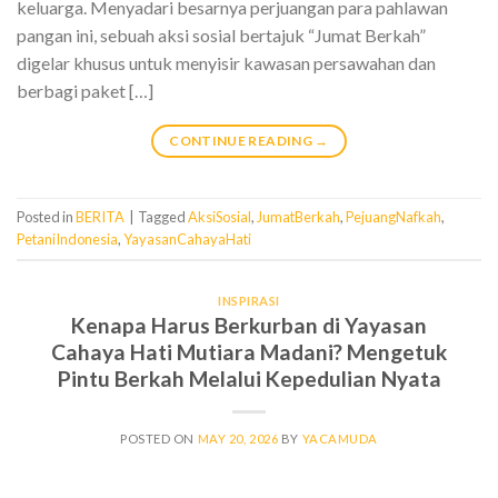
keluarga. Menyadari besarnya perjuangan para pahlawan
pangan ini, sebuah aksi sosial bertajuk “Jumat Berkah”
digelar khusus untuk menyisir kawasan persawahan dan
berbagi paket […]
CONTINUE READING
→
Posted in
BERITA
|
Tagged
AksiSosial
,
JumatBerkah
,
PejuangNafkah
,
PetaniIndonesia
,
YayasanCahayaHati
INSPIRASI
Kenapa Harus Berkurban di Yayasan
Cahaya Hati Mutiara Madani? Mengetuk
Pintu Berkah Melalui Kepedulian Nyata
POSTED ON
MAY 20, 2026
BY
YACAMUDA