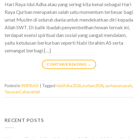
Hari Raya Idul Adha atau yang sering kita kenal sebagai Hari
Raya Qurban merupakan salah satu momentum terbesar bagi
umat Muslim di seluruh dunia untuk mendekatkan diri kepada
Allah SWT. Di balik ibadah penyembelihan hewan ternak ini,
terdapat esensi spiritual dan sosial yang sangat mendalam,
yaitu ketulusan berkurban seperti Nabi Ibrahim AS serta
semangat berbagi […]
CONTINUE READING
→
Posted in
INSPIRASI
|
Tagged
IdulAdha2026
,
kurban2026
,
qurbanamanah
,
YayasanCahayaHati
RECENT POSTS