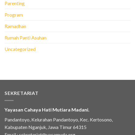
Parenting
Program
Ramadhan
Rumah Panti Asuhan
Uncategorized
SEKRETARIAT
Yayasan Cahaya Hati Mutiara Madani.
Pandantoyo, Kelurahan Pandantoyo, Kec. Kertosono,
Kabupaten Nganjuk, Jawa Timur 64315
Email :
sekretariat@yacamuda.org