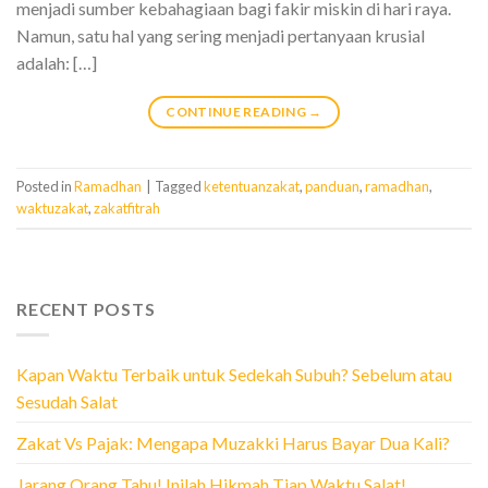
menjadi sumber kebahagiaan bagi fakir miskin di hari raya.
Namun, satu hal yang sering menjadi pertanyaan krusial
adalah: […]
CONTINUE READING
→
Posted in
Ramadhan
|
Tagged
ketentuanzakat
,
panduan
,
ramadhan
,
waktuzakat
,
zakatfitrah
RECENT POSTS
Kapan Waktu Terbaik untuk Sedekah Subuh? Sebelum atau
Sesudah Salat
Zakat Vs Pajak: Mengapa Muzakki Harus Bayar Dua Kali?
Jarang Orang Tahu! Inilah Hikmah Tiap Waktu Salat!