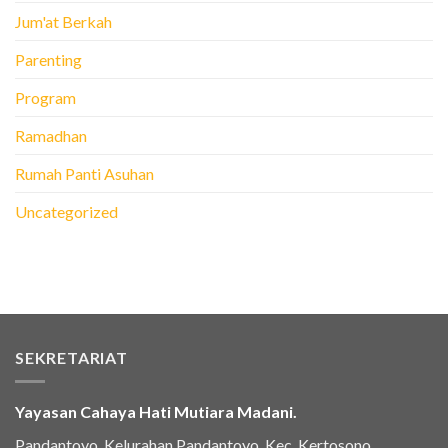
Jum'at Berkah
Parenting
Program
Ramadhan
Rumah Panti Asuhan
Uncategorized
SEKRETARIAT
Yayasan Cahaya Hati Mutiara Madani.
Pandantoyo, Kelurahan Pandantoyo, Kec. Kertosono,