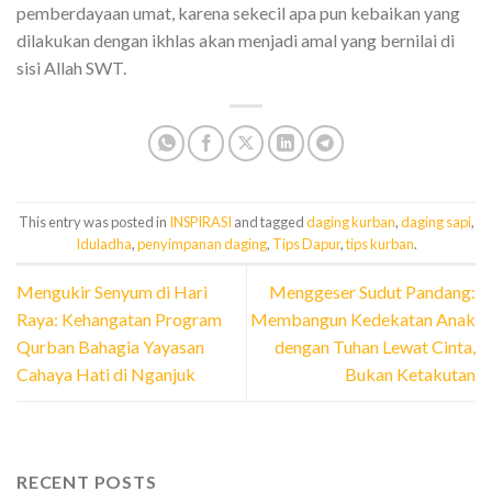
pemberdayaan umat, karena sekecil apa pun kebaikan yang
dilakukan dengan ikhlas akan menjadi amal yang bernilai di
sisi Allah SWT.
This entry was posted in
INSPIRASI
and tagged
daging kurban
,
daging sapi
,
Iduladha
,
penyimpanan daging
,
Tips Dapur
,
tips kurban
.
Mengukir Senyum di Hari
Menggeser Sudut Pandang:
Raya: Kehangatan Program
Membangun Kedekatan Anak
Qurban Bahagia Yayasan
dengan Tuhan Lewat Cinta,
Cahaya Hati di Nganjuk
Bukan Ketakutan
RECENT POSTS