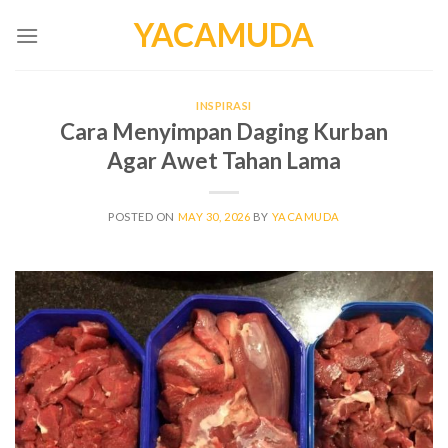
Skip
YACAMUDA
to
content
INSPIRASI
Cara Menyimpan Daging Kurban
Agar Awet Tahan Lama
POSTED ON
MAY 30, 2026
BY
YACAMUDA