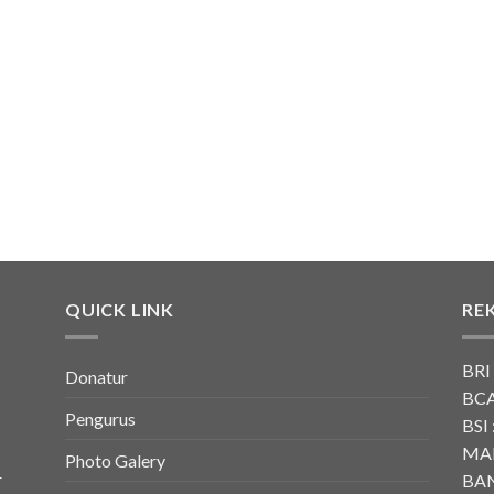
QUICK LINK
RE
BRI
Donatur
BCA
Pengurus
BSI 
MAN
Photo Galery
r
BAN