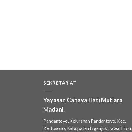
SEKRETARIAT
Yayasan Cahaya Hati Mutiara
Madani.
Pandantoyo, Kelurahan Pandantoyo, Kec.
Kertosono, Kabupaten Nganjuk, Jawa Timu