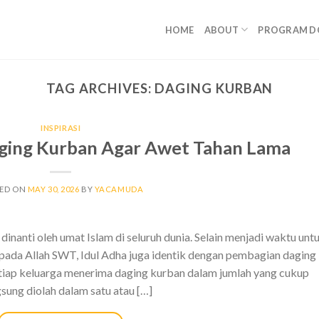
HOME
ABOUT
PROGRAM D
TAG ARCHIVES:
DAGING KURBAN
INSPIRASI
ing Kurban Agar Awet Tahan Lama
TED ON
MAY 30, 2026
BY
YACAMUDA
nanti oleh umat Islam di seluruh dunia. Selain menjadi waktu unt
ada Allah SWT, Idul Adha juga identik dengan pembagian daging
tiap keluarga menerima daging kurban dalam jumlah yang cukup
sung diolah dalam satu atau […]