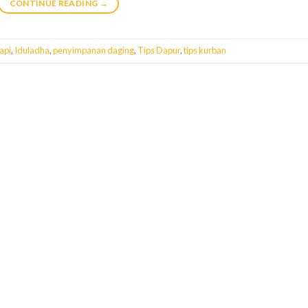
CONTINUE READING
→
api
,
Iduladha
,
penyimpanan daging
,
Tips Dapur
,
tips kurban