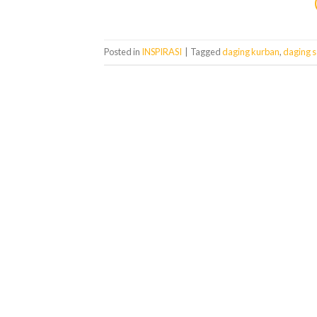
Posted in
INSPIRASI
|
Tagged
daging kurban
,
daging s