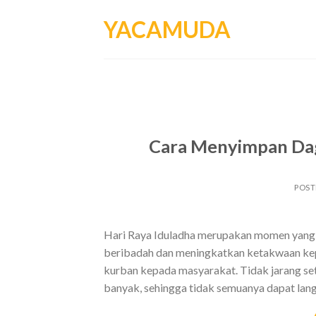
Skip
YACAMUDA
to
content
Cara Menyimpan Dag
POS
Hari Raya Iduladha merupakan momen yang di
beribadah dan meningkatkan ketakwaan kep
kurban kepada masyarakat. Tidak jarang se
banyak, sehingga tidak semuanya dapat lang