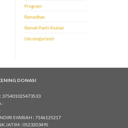
Program
Ramadhan
Rumah Panti Asuhan
Uncategorized
KENING DONASI
 : 375401025473533
 :
:
DIRI SYARIAH : 7146125217
K JATIM : 0523203495