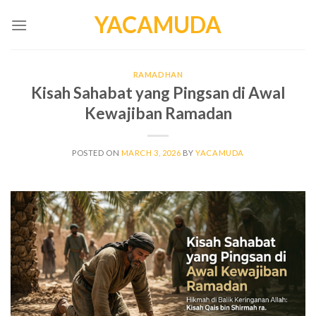
Skip
YACAMUDA
to
content
RAMADHAN
Kisah Sahabat yang Pingsan di Awal
Kewajiban Ramadan
POSTED ON
MARCH 3, 2026
BY
YACAMUDA