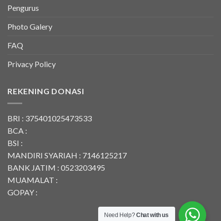
Pengurus
Photo Galery
FAQ
Privacy Policy
REKENING DONASI
BRI : 375401025473533
BCA :
BSI :
MANDIRI SYARIAH : 7146125217
BANK JATIM : 0523203495
MUAMALAT :
GOPAY :
Need Help?
Chat with us