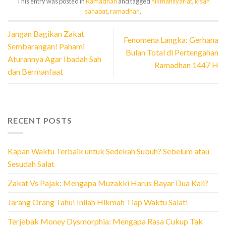
This entry was posted in
Ramadhan
and tagged
hikmahsyariat
,
kisah
sahabat
,
ramadhan
.
Jangan Bagikan Zakat
Fenomena Langka: Gerhana
Sembarangan! Pahami
Bulan Total di Pertengahan
Aturannya Agar Ibadah Sah
Ramadhan 1447 H
dan Bermanfaat
RECENT POSTS
Kapan Waktu Terbaik untuk Sedekah Subuh? Sebelum atau
Sesudah Salat
Zakat Vs Pajak: Mengapa Muzakki Harus Bayar Dua Kali?
Jarang Orang Tahu! Inilah Hikmah Tiap Waktu Salat!
Terjebak Money Dysmorphia: Mengapa Rasa Cukup Tak