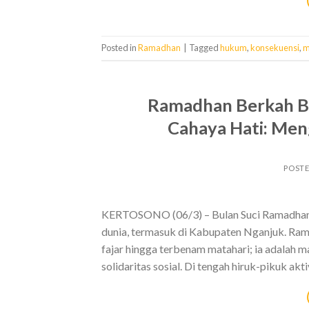
Posted in
Ramadhan
|
Tagged
hukum
,
konsekuensi
,
m
Ramadhan Berkah B
Cahaya Hati: Me
POST
KERTOSONO (06/3) – Bulan Suci Ramadhan s
dunia, termasuk di Kabupaten Nganjuk. Ram
fajar hingga terbenam matahari; ia adalah m
solidaritas sosial. Di tengah hiruk-pikuk a