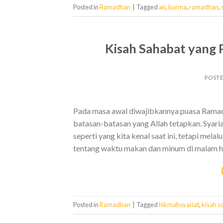
Posted in
Ramadhan
|
Tagged
air
,
kurma
,
ramadhan
,
Kisah Sahabat yang 
POST
Pada masa awal diwajibkannya puasa Rama
batasan-batasan yang Allah tetapkan. Syari
seperti yang kita kenal saat ini, tetapi mela
tentang waktu makan dan minum di malam ha
Posted in
Ramadhan
|
Tagged
hikmahsyariat
,
kisah s