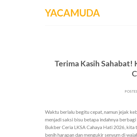
Skip
YACAMUDA
to
content
Terima Kasih Sahabat! 
C
POSTE
Waktu berlalu begitu cepat, namun jejak ke
menjadi saksi bisu betapa indahnya berbagi
Bukber Ceria LKSA Cahaya Hati 2026, kita 
benih harapan dan mengukir senyum di waja