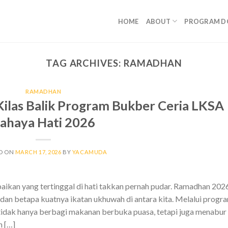
HOME
ABOUT
PROGRAM D
TAG ARCHIVES:
RAMADHAN
RAMADHAN
Kilas Balik Program Bukber Ceria LKSA
ahaya Hati 2026
D ON
MARCH 17, 2026
BY
YACAMUDA
baikan yang tertinggal di hati takkan pernah pudar. Ramadhan 202
 dan betapa kuatnya ikatan ukhuwah di antara kita. Melalui progr
tidak hanya berbagi makanan berbuka puasa, tetapi juga menabur
h […]