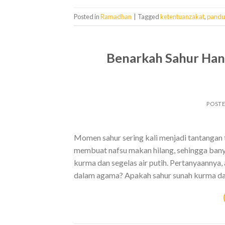
Posted in
Ramadhan
|
Tagged
ketentuanzakat
,
pandu
Benarkah Sahur Han
POST
Momen sahur sering kali menjadi tantangan 
membuat nafsu makan hilang, sehingga bany
kurma dan segelas air putih. Pertanyaannya
dalam agama? Apakah sahur sunah kurma da