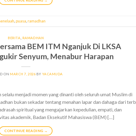
CONTINUE READING
→
enelaah
,
puasa
,
ramadhan
BERITA
,
RAMADHAN
ersama BEM ITM Nganjuk Di LKSA
ngukir Senyum, Menabur Harapan
ED ON
MARCH 7, 2026
BY
YACAMUDA
elalu menjadi momen yang dinanti oleh seluruh umat Muslim di
adhan bukan sekadar tentang menahan lapar dan dahaga dari terb
adrasah spiritual yang mengajarkan kepedulian, empati, dan
ktivitas akademik, Badan Eksekutif Mahasiswa (BEM) […]
CONTINUE READING
→