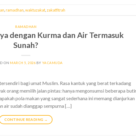
an
,
ramadhan
,
waktuzakat
,
zakatfitrah
RAMADHAN
ya dengan Kurma dan Air Termasuk
Sunah?
ED ON
MARCH 5, 2026
BY
YACAMUDA
tersendiri bagi umat Muslim. Rasa kantuk yang berat terkadang
ak orang memilih jalan pintas: hanya mengonsumsi beberapa buti
, apakah pola makan yang sangat sederhana ini memang dianjurkan
n air sudah dianggap sempurna […]
CONTINUE READING
→