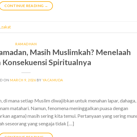
CONTINUE READING
→
,
zakat
RAMADHAN
Ramadan, Masih Muslimkah? Menelaah
Konsekuensi Spiritualnya
ED ON
MARCH 9, 2026
BY
YACAMUDA
, di mana setiap Muslim diwajibkan untuk menahan lapar, dahaga,
erbenam matahari. Namun, fenomena meninggalkan puasa dengan
narkan agama) masih sering kita temui. Pertanyaan yang sering mun
h seseorang yang sengaja tidak […]