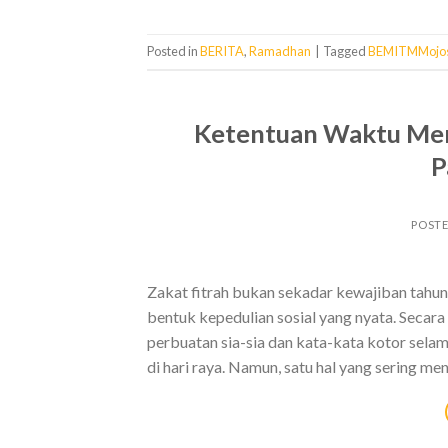
Posted in
BERITA
,
Ramadhan
|
Tagged
BEMITMMojos
Ketentuan Waktu Mem
P
POST
Zakat fitrah bukan sekadar kewajiban tahu
bentuk kepedulian sosial yang nyata. Secara
perbuatan sia-sia dan kata-kata kotor sela
di hari raya. Namun, satu hal yang sering men