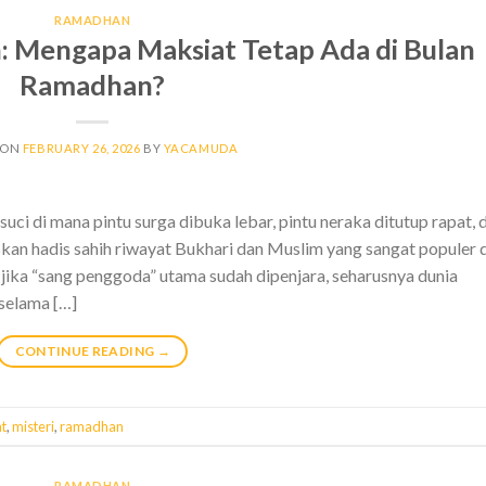
RAMADHAN
n: Mengapa Maksiat Tetap Ada di Bulan
Ramadhan?
 ON
FEBRUARY 26, 2026
BY
YACAMUDA
uci di mana pintu surga dibuka lebar, pintu neraka ditutup rapat, 
skan hadis sahih riwayat Bukhari dan Muslim yang sangat populer 
, jika “sang penggoda” utama sudah dipenjara, seharusnya dunia
 selama […]
CONTINUE READING
→
t
,
misteri
,
ramadhan
RAMADHAN