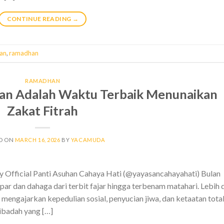
CONTINUE READING
→
han
,
ramadhan
RAMADHAN
n Adalah Waktu Terbaik Menunaikan
Zakat Fitrah
D ON
MARCH 16, 2026
BY
YACAMUDA
by Official Panti Asuhan Cahaya Hati (@yayasancahayahati) Bulan
 dan dahaga dari terbit fajar hingga terbenam matahari. Lebih d
 mengajarkan kepedulian sosial, penyucian jiwa, dan ketaatan tota
ibadah yang […]