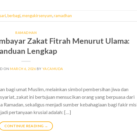
ari
,
berbagi
,
mengukirsenyum
,
ramadhan
RAMADHAN
bayar Zakat Fitrah Menurut Ulama:
anduan Lengkap
ED ON
MARCH 6, 2026
BY
YACAMUDA
nan bagi umat Muslim, melainkan simbol pembersihan jiwa dan
 syariat, zakat ini bertujuan mensucikan orang yang berpuasa dari
ma Ramadan, sekaligus menjadi sumber kebahagiaan bagi fakir mis
jadi pertanyaan krusial adalah: […]
CONTINUE READING
→