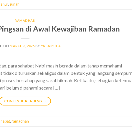
sahur
,
sunah
RAMADHAN
Pingsan di Awal Kewajiban Ramadan
ED ON
MARCH 3, 2026
BY
YACAMUDA
dan, para sahabat Nabi masih berada dalam tahap memahami
at tidak diturunkan sekaligus dalam bentuk yang langsung sempur
lui proses bertahap yang sarat hikmah. Ketika itu, sebagian ketentu
ri belum dipahami secara […]
CONTINUE READING
→
ahabat
,
ramadhan