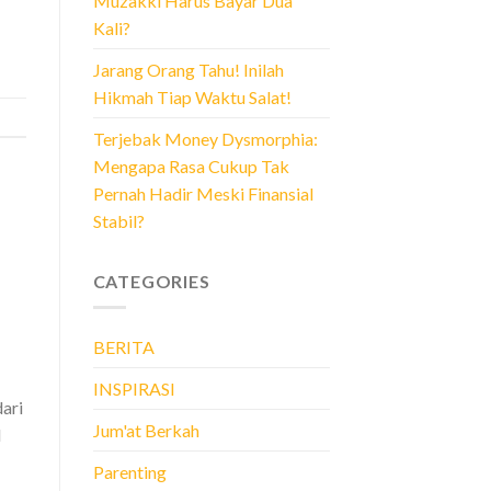
Muzakki Harus Bayar Dua
Kali?
Jarang Orang Tahu! Inilah
Hikmah Tiap Waktu Salat!
Terjebak Money Dysmorphia:
Mengapa Rasa Cukup Tak
Pernah Hadir Meski Finansial
Stabil?
CATEGORIES
BERITA
INSPIRASI
ari
Jum'at Berkah
l
Parenting