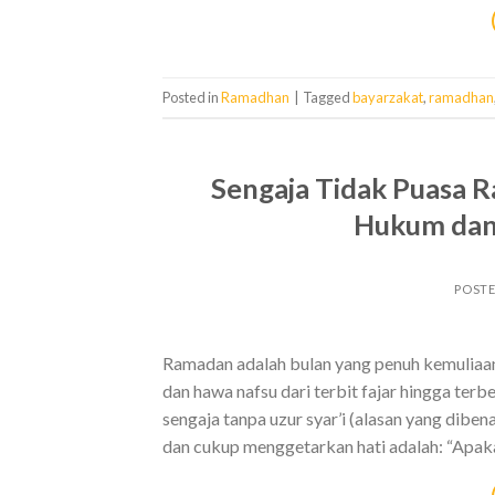
Posted in
Ramadhan
|
Tagged
bayarzakat
,
ramadhan
Sengaja Tidak Puasa 
Hukum dan 
POST
Ramadan adalah bulan yang penuh kemuliaan
dan hawa nafsu dari terbit fajar hingga t
sengaja tanpa uzur syar’i (alasan yang dibe
dan cukup menggetarkan hati adalah: “Apaka