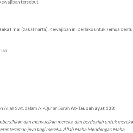
ewajiban tersebut.
zakat mal
(zakat harta). Kewajiban ini berlaku untuk semua bentu
riah
h Allah Swt. dalam Al-Qur’an Surah
At-Taubah ayat 103
:
embersihkan dan menyucikan mereka, dan berdoalah untuk mereka
tenteraman jiwa bagi mereka. Allah Maha Mendengar, Maha