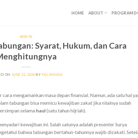
HOME
ABOUT
PROGRAM D
BERITA
bungan: Syarat, Hukum, dan Cara
Menghitungnya
ED ON
JUNE 22, 2026
BY
YACAMUDA
 cara mengamankan masa depan finansial. Namun, ada satu hal y
alam tabungan bisa memicu kewajiban zakat jika nilainya sudah
tersimpan selama
haul
(satu tahun hijriah).
nyadari kewajiban ini. Salah satunya adalah presenter Surya
ngetahui bahwa tabungan bertahun-tahunnya wajib dizakati. Setel