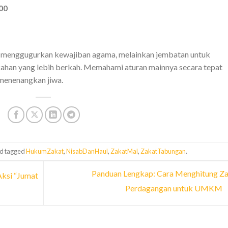
00
 menggugurkan kewajiban agama, melainkan jembatan untuk
han yang lebih berkah. Memahami aturan mainnya secara tepat
menenangkan jiwa.
d tagged
HukumZakat
,
NisabDanHaul
,
ZakatMal
,
ZakatTabungan
.
Panduan Lengkap: Cara Menghitung Z
ksi “Jumat
Perdagangan untuk UMKM