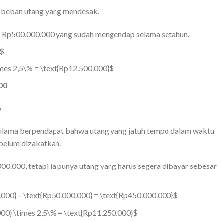
a beban utang yang mendesak.
 Rp500.000.000 yang sudah mengendap selama setahun.
%$
mes 2,5\% = \text{Rp12.500.000}$
00
o
 ulama berpendapat bahwa utang yang jatuh tempo dalam waktu
ebelum dizakatkan.
000, tetapi ia punya utang yang harus segera dibayar sebesar
000} – \text{Rp50.000.000} = \text{Rp450.000.000}$
00} \times 2,5\% = \text{Rp11.250.000}$