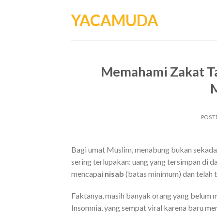
Skip
YACAMUDA
to
content
Memahami Zakat Ta
POST
Bagi umat Muslim, menabung bukan sekadar
sering terlupakan: uang yang tersimpan di d
mencapai
nisab
(batas minimum) dan telah 
Faktanya, masih banyak orang yang belum me
Insomnia, yang sempat viral karena baru me