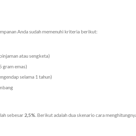
impanan Anda sudah memenuhi kriteria berikut:
pinjaman atau sengketa)
85 gram emas)
engendap selama 1 tahun)
embang
alah sebesar
2,5%
. Berikut adalah dua skenario cara menghitungny