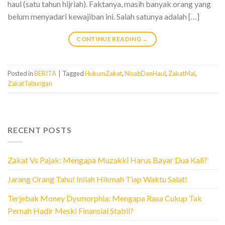
haul (satu tahun hijriah). Faktanya, masih banyak orang yang
belum menyadari kewajiban ini. Salah satunya adalah […]
CONTINUE READING
→
Posted in
BERITA
|
Tagged
HukumZakat
,
NisabDanHaul
,
ZakatMal
,
ZakatTabungan
RECENT POSTS
Zakat Vs Pajak: Mengapa Muzakki Harus Bayar Dua Kali?
Jarang Orang Tahu! Inilah Hikmah Tiap Waktu Salat!
Terjebak Money Dysmorphia: Mengapa Rasa Cukup Tak
Pernah Hadir Meski Finansial Stabil?