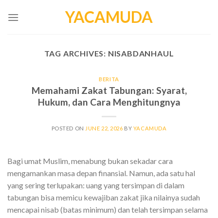
Skip
YACAMUDA
to
content
TAG ARCHIVES:
NISABDANHAUL
BERITA
Memahami Zakat Tabungan: Syarat,
Hukum, dan Cara Menghitungnya
POSTED ON
JUNE 22, 2026
BY
YACAMUDA
Bagi umat Muslim, menabung bukan sekadar cara
mengamankan masa depan finansial. Namun, ada satu hal
yang sering terlupakan: uang yang tersimpan di dalam
tabungan bisa memicu kewajiban zakat jika nilainya sudah
mencapai nisab (batas minimum) dan telah tersimpan selama