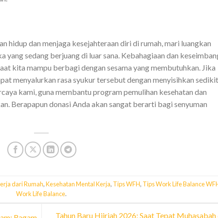
n hidup dan menjaga kesejahteraan diri di rumah, mari luangkan
ka yang sedang berjuang di luar sana. Kebahagiaan dan keseimba
p saat kita mampu berbagi dengan sesama yang membutuhkan. Jika
apat menyalurkan rasa syukur tersebut dengan menyisihkan sediki
epercaya kami, guna membantu program pemulihan kesehatan dan
n. Berapapun donasi Anda akan sangat berarti bagi senyuman
erja dari Rumah
,
Kesehatan Mental Kerja
,
Tips WFH
,
Tips Work Life Balance WF
Work Life Balance
.
Tahun Baru Hijriah 2026: Saat Tepat Muhasabah
lam: Ragam