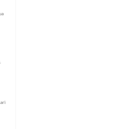
ua
.
ari