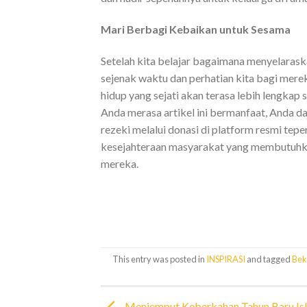
Mari Berbagi Kebaikan untuk Sesama
Setelah kita belajar bagaimana menyelaraska
sejenak waktu dan perhatian kita bagi mere
hidup yang sejati akan terasa lebih lengka
Anda merasa artikel ini bermanfaat, Anda d
rezeki melalui donasi di platform resmi t
kesejahteraan masyarakat yang membutuhka
mereka.
This entry was posted in
INSPIRASI
and tagged
Bek
Menjemput Keberkahan Tahun Baru Is