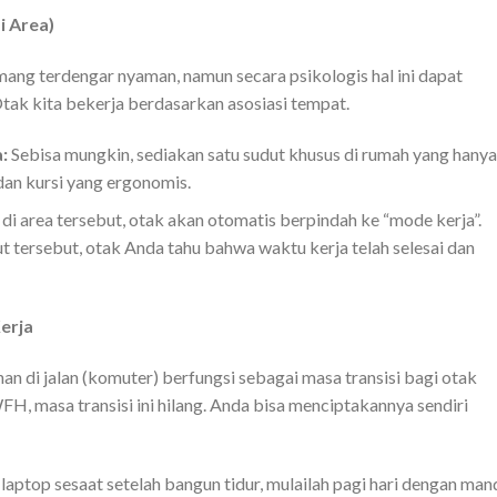
i Area)
mang terdengar nyaman, namun secara psikologis hal ini dapat
Otak kita bekerja berdasarkan asosiasi tempat.
:
Sebisa mungkin, sediakan satu sudut khusus di rumah yang hanya
an kursi yang ergonomis.
i area tersebut, otak akan otomatis berpindah ke “mode kerja”.
t tersebut, otak Anda tahu bahwa waktu kerja telah selesai dan
Kerja
nan di jalan (komuter) berfungsi sebagai masa transisi bagi otak
WFH, masa transisi ini hilang. Anda bisa menciptakannya sendiri
aptop sesaat setelah bangun tidur, mulailah pagi hari dengan mand