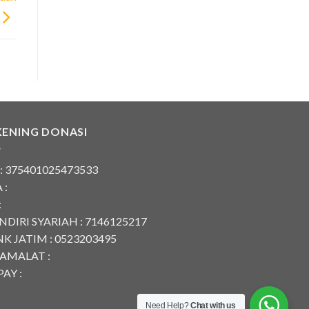
KENING DONASI
 : 375401025473533
 :
:
DIRI SYARIAH : 7146125217
K JATIM : 0523203495
AMALAT :
AY :
Need Help?
Chat with us