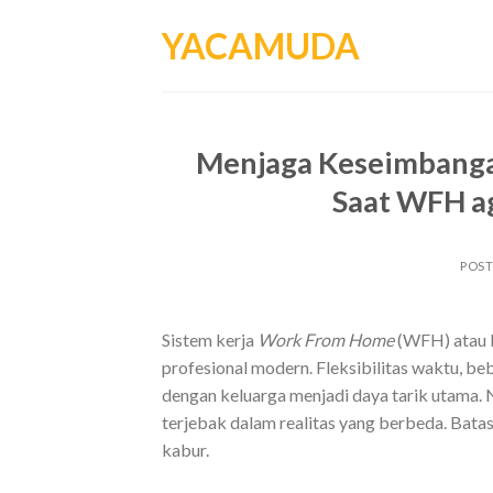
Skip
YACAMUDA
to
content
Menjaga Keseimbangan
Saat WFH a
POS
Sistem kerja
Work From Home
(WFH) atau b
profesional modern. Fleksibilitas waktu, be
dengan keluarga menjadi daya tarik utama. N
terjebak dalam realitas yang berbeda. Batas
kabur.