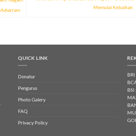
Memulai Kebaikan
 Muharram
QUICK LINK
RE
BRI
Donatur
BCA
Pengurus
BSI 
MAN
Photo Galery
r
BAN
FAQ
MU
GOP
Privacy Policy