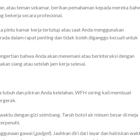
ngan, atau teman sekamar, berikan pemahaman kepada mereka bah
 bekerja secara profesional.
ka pintu kamar kerja tertutup atau saat Anda menggunakan
erada dalam rapat penting dan tidak boleh diganggu kecuali untuk
ngertian bahwa Anda akan menemani atau berinteraksi dengan
kan siang atau setelah jam kerja selesai.
a tubuh dan pikiran Anda kelelahan. WFH sering kali membuat
ergerak.
aktu dengan gizi seimbang. Taruh botol air minum besar di meja
terpenuhi.
nggunaan gawai (
gadget
). Jauhkan diri dari layar dan habiskan wak