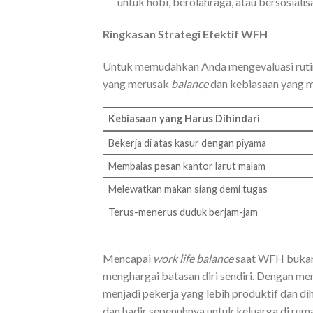
untuk hobi, berolahraga, atau bersosiali
Ringkasan Strategi Efektif WFH
Untuk memudahkan Anda mengevaluasi rutini
yang merusak
balance
dan kebiasaan yang m
Kebiasaan yang Harus Dihindari
Bekerja di atas kasur dengan piyama
Membalas pesan kantor larut malam
Melewatkan makan siang demi tugas
Terus-menerus duduk berjam-jam
Mencapai
work life balance
saat WFH bukanl
menghargai batasan diri sendiri. Dengan m
menjadi pekerja yang lebih produktif dan diha
dan hadir sepenuhnya untuk keluarga di rum