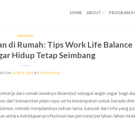
HOME
ABOUT
PROGRAM D
INSPIRASI
 di Rumah: Tips Work Life Balance
gar Hidup Tetap Seimbang
TED ON
JUNE 8, 2026
BY
YACAMUDA
ekerja dari rumah awalnya disambut sebagai angin segar bagi du
bas dari kemacetan jalan raya, serta kesempatan untuk berada dek
amun, setelah menjalaninya sekian lama, banyak dari kita yang jus
an antara kehidupan profesional dan personal perlahan-lahan mula