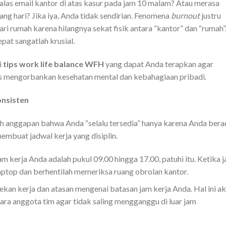
as email kantor di atas kasur pada jam 10 malam? Atau merasa
iang hari? Jika iya, Anda tidak sendirian. Fenomena
burnout
justru
ri rumah karena hilangnya sekat fisik antara “kantor” dan “rumah”
pat sangatlah krusial.
i
tips work life balance WFH
yang dapat Anda terapkan agar
rus mengorbankan kesehatan mental dan kebahagiaan pribadi.
onsisten
ah anggapan bahwa Anda “selalu tersedia” hanya karena Anda bera
embuat jadwal kerja yang disiplin.
am kerja Anda adalah pukul 09.00 hingga 17.00, patuhi itu. Ketika 
laptop dan berhentilah memeriksa ruang obrolan kantor.
ekan kerja dan atasan mengenai batasan jam kerja Anda. Hal ini a
ra anggota tim agar tidak saling mengganggu di luar jam