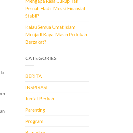
Mengapa Rasa Cukup Tak
Pernah Hadir Meski Finansial
Stabil?
.
Kalau Semua Umat Islam
Menjadi Kaya, Masih Perlukah
Berzakat?
CATEGORIES
da
BERITA
INSPIRASI
jam
Jum'at Berkah
Parenting
kan
Program
Ramadhan