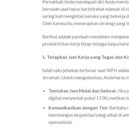
Pernahkah Anda mendapati diri Anda membal
bersalah saat harus beristirahat sejenak di s
sering kali mengintai mereka yang bekerja da
Oleh karena itu, menerapkan strategi yang te
Berikut adalah panduan mendalam mengena
produktivitas kerja tetap terjaga tanpa ha
1. Tetapkan Jam Kerja yang Tegas dan K
Salah satu jebakan terbesar saat WFH adal
di rumah. Untuk mengatasinya, Anda harus m
Tentukan Jam Mulai dan Selesai:
Jika j
digital menyentuh pukul 17.00, matikan 
Komunikasikan dengan Tim:
Beritahu r
membangun ekspektasi yang sehat di anta
operasional.