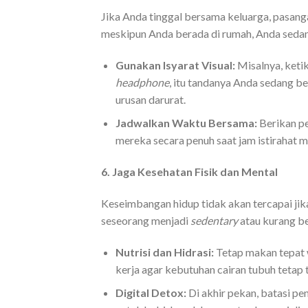
Jika Anda tinggal bersama keluarga, pasa
meskipun Anda berada di rumah, Anda sedang
Gunakan Isyarat Visual:
Misalnya, keti
headphone
, itu tandanya Anda sedang b
urusan darurat.
Jadwalkan Waktu Bersama:
Berikan pe
mereka secara penuh saat jam istirahat ma
6. Jaga Kesehatan Fisik dan Mental
Keseimbangan hidup tidak akan tercapai jik
seseorang menjadi
sedentary
atau kurang b
Nutrisi dan Hidrasi:
Tetap makan tepat w
kerja agar kebutuhan cairan tubuh tetap 
Digital Detox:
Di akhir pekan, batasi pe