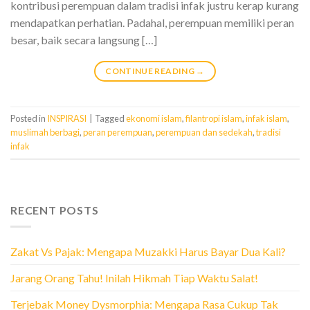
kontribusi perempuan dalam tradisi infak justru kerap kurang
mendapatkan perhatian. Padahal, perempuan memiliki peran
besar, baik secara langsung […]
CONTINUE READING
→
Posted in
INSPIRASI
|
Tagged
ekonomi islam
,
filantropi islam
,
infak islam
,
muslimah berbagi
,
peran perempuan
,
perempuan dan sedekah
,
tradisi
infak
RECENT POSTS
Zakat Vs Pajak: Mengapa Muzakki Harus Bayar Dua Kali?
Jarang Orang Tahu! Inilah Hikmah Tiap Waktu Salat!
Terjebak Money Dysmorphia: Mengapa Rasa Cukup Tak