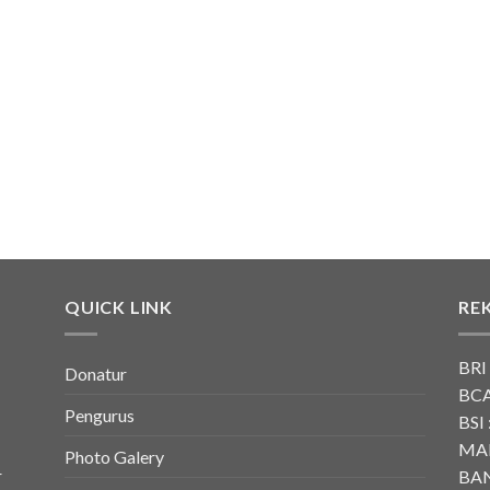
QUICK LINK
RE
BRI
Donatur
BCA
Pengurus
BSI 
MAN
Photo Galery
r
BAN