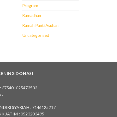
Program
Ramadhan
Rumah Panti Asuhan
Uncategorized
KENING DONASI
 : 375401025473533
 :
:
DIRI SYARIAH : 7146125217
K JATIM : 0523203495