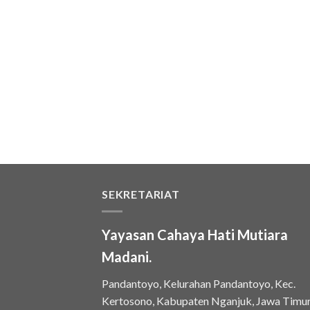
SEKRETARIAT
Yayasan Cahaya Hati Mutiara
Madani.
Pandantoyo, Kelurahan Pandantoyo, Kec.
Kertosono, Kabupaten Nganjuk, Jawa Timu