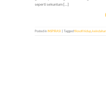
seperti sekuntum […]
Posted in
INSPIRASI
|
Tagged
filosofi hidup
,
keindahan