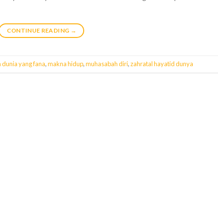
CONTINUE READING
→
 dunia yang fana
,
makna hidup
,
muhasabah diri
,
zahratal hayatid dunya