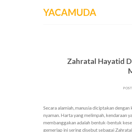
Skip
YACAMUDA
to
content
Zahratal Hayatid 
M
POS
Secara alamiah, manusia diciptakan dengan 
nyaman. Harta yang melimpah, kendaraan ya
membanggakan adalah bentuk-bentuk kesenan
gemerlap ini sering disebut sebagai Zahrata