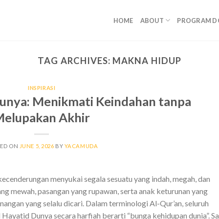
HOME
ABOUT
PROGRAM D
TAG ARCHIVES:
MAKNA HIDUP
INSPIRASI
Dunya: Menikmati Keindahan tanpa
elupakan Akhir
TED ON
JUNE 5, 2026
BY
YACAMUDA
kecenderungan menyukai segala sesuatu yang indah, megah, dan
ng mewah, pasangan yang rupawan, serta anak keturunan yang
gan yang selalu dicari. Dalam terminologi Al-Qur’an, seluruh
l Hayatid Dunya secara harfiah berarti “bunga kehidupan dunia”. 