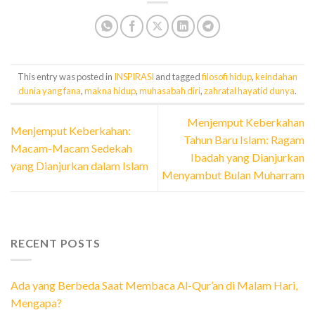
This entry was posted in
INSPIRASI
and tagged
filosofi hidup
,
keindahan
dunia yang fana
,
makna hidup
,
muhasabah diri
,
zahratal hayatid dunya
.
Menjemput Keberkahan
Menjemput Keberkahan:
Tahun Baru Islam: Ragam
Macam-Macam Sedekah
Ibadah yang Dianjurkan
yang Dianjurkan dalam Islam
Menyambut Bulan Muharram
RECENT POSTS
Ada yang Berbeda Saat Membaca Al-Qur’an di Malam Hari,
Mengapa?