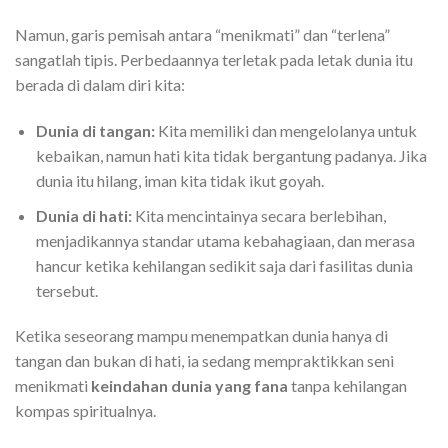
Namun, garis pemisah antara “menikmati” dan “terlena”
sangatlah tipis. Perbedaannya terletak pada letak dunia itu
berada di dalam diri kita:
Dunia di tangan:
Kita memiliki dan mengelolanya untuk
kebaikan, namun hati kita tidak bergantung padanya. Jika
dunia itu hilang, iman kita tidak ikut goyah.
Dunia di hati:
Kita mencintainya secara berlebihan,
menjadikannya standar utama kebahagiaan, dan merasa
hancur ketika kehilangan sedikit saja dari fasilitas dunia
tersebut.
Ketika seseorang mampu menempatkan dunia hanya di
tangan dan bukan di hati, ia sedang mempraktikkan seni
menikmati
keindahan dunia yang fana
tanpa kehilangan
kompas spiritualnya.