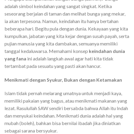
adalah simbol keindahan yang sangat singkat. Ketika
seseorang berjalan di taman dan melihat bunga yang mekar,
ia akan terpesona. Namun, keindahan itu hanya bertahan
beberapa hari. Begitu pula dengan dunia. Kekayaan yang kita
kumpulkan, jabatan yang kita kejar dengan susah payah, serta
pujian manusia yang kita dambakan, semuanya memiliki
tanggal kedaluwarsa. Memahami konsep
keindahan dunia
yang fana
ini adalah langkah awal agar hati kita tidak
tertambat pada sesuatu yang pasti akan hancur.
Menikmati dengan Syukur, Bukan dengan Ketamakan
Islam tidak pernah melarang umatnya untuk menjadi kaya,
memiliki pakaian yang bagus, atau menikmati makanan yang
lezat. Rasulullah SAW sendiri bersabda bahwa Allah itu Indah
dan menyukai keindahan. Menikmati dunia adalah hal yang
mubah (boleh), bahkan bisa bernilai ibadah jika diniatkan
sebagai sarana bersyukur.