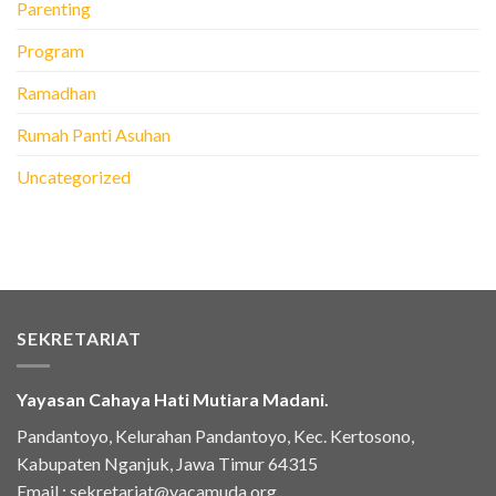
Parenting
Program
Ramadhan
Rumah Panti Asuhan
Uncategorized
SEKRETARIAT
Yayasan Cahaya Hati Mutiara Madani.
Pandantoyo, Kelurahan Pandantoyo, Kec. Kertosono,
Kabupaten Nganjuk, Jawa Timur 64315
Email :
sekretariat@yacamuda.org