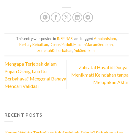
This entry was posted in
INSPIRASI
and tagged
AmalanIslam
,
BerbagiKebaikan
,
DonasiPeduli
,
MacamMacamSedekah
,
SedekahKeberkahan
,
YukSedekah
.
Mengapa Terjebak dalam
Zahratal Hayatid Dunya:
Pujian Orang Lain Itu
Menikmati Keindahan tanpa
Berbahaya? Mengenal Bahaya
Melupakan Akhir
Mencari Validasi
RECENT POSTS
Kapan Waktu Terbaik untuk Sedekah Subuh? Sebelum atau